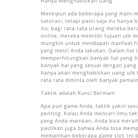
Hanya Menghabiskan Uang
Meskipun ada beberapa yang main-m
saturasi, tetapi pasti saja itu hany
itu, bagi rata-rata orang mereka ber
online, mereka memiliki tujuan utk 
mungkin untuk mendapati manfaat fi
yang mesti Anda lakukan. Dalam hal i
memperhitungkan banyak hal yang be
banyak hal yang sesuai dengan yang 
hanya akan menghabiskan uang utk t
rata rata diminta oleh banyak pemain
Taktik adalah Kunci Bermain
Apa pun game Anda, taktik yakni sesu
penting. Kalau Anda mencari ilmu ta
yang Anda mainkan, Anda bisa merai
pastikan juga bahwa Anda bisa mem
memainkan beberapa game slot. Ini bi