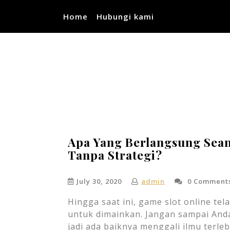
Skip
Home
Hubungi kami
to
content
Apa Yang Berlangsung Sea
Tanpa Strategi?
July 30, 2020
admin
0 Comment
Hingga saat ini, game slot online te
untuk dimainkan. Jangan sampai And
jadi ada baiknya menggali ilmu terle