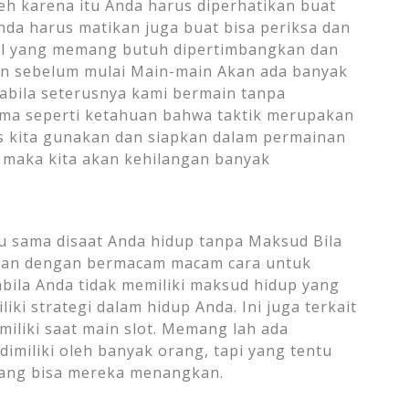
h karena itu Anda harus diperhatikan buat
nda harus matikan juga buat bisa periksa dan
l yang memang butuh dipertimbangkan dan
an sebelum mulai Main-main Akan ada banyak
pabila seterusnya kami bermain tanpa
ama seperti ketahuan bahwa taktik merupakan
s kita gunakan dan siapkan dalam permainan
i maka kita akan kehilangan banyak
tu sama disaat Anda hidup tanpa Maksud Bila
kukan dengan bermacam macam cara untuk
abila Anda tidak memiliki maksud hidup yang
liki strategi dalam hidup Anda. Ini juga terkait
iliki saat main slot. Memang lah ada
imiliki oleh banyak orang, tapi yang tentu
yang bisa mereka menangkan.