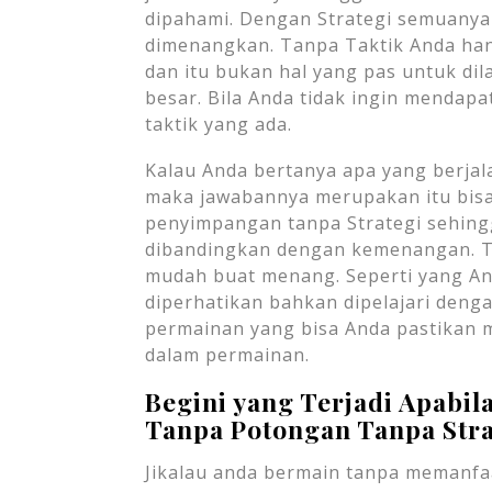
dipahami. Dengan Strategi semuany
dimenangkan. Tanpa Taktik Anda ha
dan itu bukan hal yang pas untuk dil
besar. Bila Anda tidak ingin mendap
taktik yang ada.
Kalau Anda bertanya apa yang berjal
maka jawabannya merupakan itu bisa b
penyimpangan tanpa Strategi sehin
dibandingkan dengan kemenangan. Ta
mudah buat menang. Seperti yang An
diperhatikan bahkan dipelajari denga
permainan yang bisa Anda pastikan 
dalam permainan.
Begini yang Terjadi Apabil
Tanpa Potongan Tanpa Stra
Jikalau anda bermain tanpa memanfaa