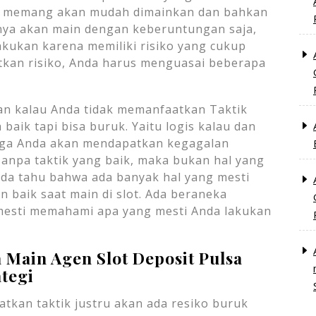
a memang akan mudah dimainkan dan bahkan
nya akan main dengan keberuntungan saja,
akukan karena memiliki risiko yang cukup
atkan risiko, Anda harus menguasai beberapa
an kalau Anda tidak memanfaatkan Taktik
aik tapi bisa buruk. Yaitu logis kalau dan
gga Anda akan mendapatkan kegagalan
npa taktik yang baik, maka bukan hal yang
da tahu bahwa ada banyak hal yang mesti
n baik saat main di slot. Ada beraneka
mesti memahami apa yang mesti Anda lakukan
a Main Agen Slot Deposit Pulsa
tegi
tkan taktik justru akan ada resiko buruk