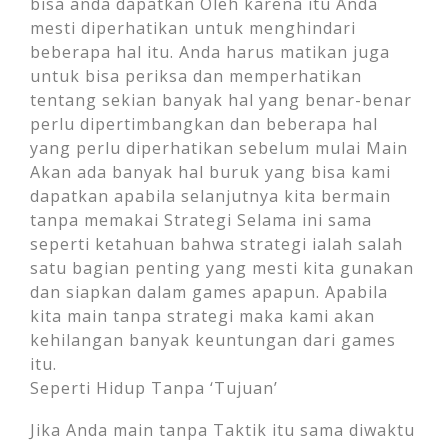
bisa anda dapatkan Oleh karena itu Anda
mesti diperhatikan untuk menghindari
beberapa hal itu. Anda harus matikan juga
untuk bisa periksa dan memperhatikan
tentang sekian banyak hal yang benar-benar
perlu dipertimbangkan dan beberapa hal
yang perlu diperhatikan sebelum mulai Main
Akan ada banyak hal buruk yang bisa kami
dapatkan apabila selanjutnya kita bermain
tanpa memakai Strategi Selama ini sama
seperti ketahuan bahwa strategi ialah salah
satu bagian penting yang mesti kita gunakan
dan siapkan dalam games apapun. Apabila
kita main tanpa strategi maka kami akan
kehilangan banyak keuntungan dari games
itu.
Seperti Hidup Tanpa ‘Tujuan’
Jika Anda main tanpa Taktik itu sama diwaktu