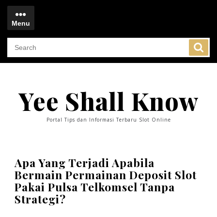
Skip
to
Menu
content
Menu
Yee Shall Know
Portal Tips dan Informasi Terbaru Slot Online
Apa Yang Terjadi Apabila
Bermain Permainan Deposit Slot
Pakai Pulsa Telkomsel Tanpa
Strategi?