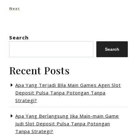
navigation
Post
Next
Next
Post
Search
Search
Recent Posts
Apa Yang Terjadi Bila Main Games Agen Slot
Deposit Pulsa Tanpa Potongan Tanpa
Strategi?
Apa Yang Berlangsung Jika Main-main Game
Judi Slot Deposit Pulsa Tanpa Potongan
Tanpa Strategi?