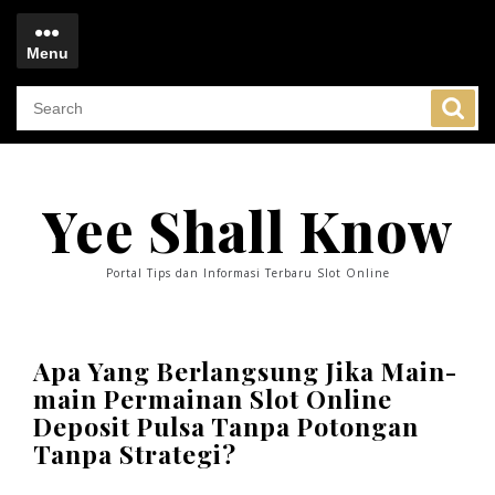
Skip
to
Menu
content
Menu
Yee Shall Know
Portal Tips dan Informasi Terbaru Slot Online
Apa Yang Berlangsung Jika Main-
main Permainan Slot Online
Deposit Pulsa Tanpa Potongan
Tanpa Strategi?