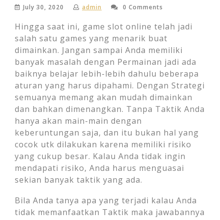
July 30, 2020
admin
0 Comments
Hingga saat ini, game slot online telah jadi
salah satu games yang menarik buat
dimainkan. Jangan sampai Anda memiliki
banyak masalah dengan Permainan jadi ada
baiknya belajar lebih-lebih dahulu beberapa
aturan yang harus dipahami. Dengan Strategi
semuanya memang akan mudah dimainkan
dan bahkan dimenangkan. Tanpa Taktik Anda
hanya akan main-main dengan
keberuntungan saja, dan itu bukan hal yang
cocok utk dilakukan karena memiliki risiko
yang cukup besar. Kalau Anda tidak ingin
mendapati risiko, Anda harus menguasai
sekian banyak taktik yang ada.
Bila Anda tanya apa yang terjadi kalau Anda
tidak memanfaatkan Taktik maka jawabannya