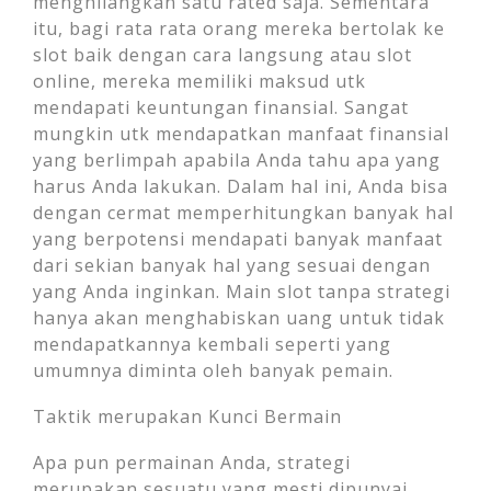
menghilangkan satu rated saja. Sementara
itu, bagi rata rata orang mereka bertolak ke
slot baik dengan cara langsung atau slot
online, mereka memiliki maksud utk
mendapati keuntungan finansial. Sangat
mungkin utk mendapatkan manfaat finansial
yang berlimpah apabila Anda tahu apa yang
harus Anda lakukan. Dalam hal ini, Anda bisa
dengan cermat memperhitungkan banyak hal
yang berpotensi mendapati banyak manfaat
dari sekian banyak hal yang sesuai dengan
yang Anda inginkan. Main slot tanpa strategi
hanya akan menghabiskan uang untuk tidak
mendapatkannya kembali seperti yang
umumnya diminta oleh banyak pemain.
Taktik merupakan Kunci Bermain
Apa pun permainan Anda, strategi
merupakan sesuatu yang mesti dipunyai