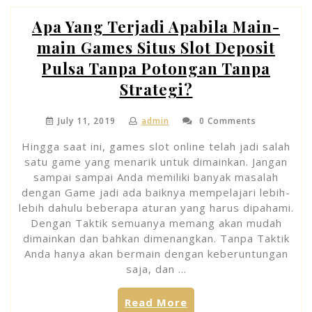
Bermain
Apa Yang Terjadi Apabila Main-
Games
main Games Situs Slot Deposit
Slot
Deposit
Pulsa Tanpa Potongan Tanpa
Pulsa
Strategi?
5000
Tanpa
Potongan
July 11, 2019
admin
0 Comments
Tanpa
Hingga saat ini, games slot online telah jadi salah
Strategi?”
satu game yang menarik untuk dimainkan. Jangan
sampai sampai Anda memiliki banyak masalah
dengan Game jadi ada baiknya mempelajari lebih-
lebih dahulu beberapa aturan yang harus dipahami.
Dengan Taktik semuanya memang akan mudah
dimainkan dan bahkan dimenangkan. Tanpa Taktik
Anda hanya akan bermain dengan keberuntungan
saja, dan …
“Apa
Read More