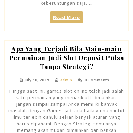
keberuntungan saja, …
“Apa
Read More
Yang
Berjalan
Seandainya
Main
Apa Yang Terjadi Bila Main-main
Permainan
Permainan Judi Slot Deposit Pulsa
Judi
Slot
Tanpa Strategi?
Deposit
Pulsa
July 10, 2019
admin
0 Comments
Tanpa
Strategi?”
Hingga saat ini, games slot online telah jadi salah
satu permainan yang menarik utk dimainkan.
Jangan sampai sampai Anda memiliki banyak
masalah dengan Games jadi ada baiknya menuntut
ilmu terlebih dahulu sekian banyak aturan yang
harus dipahami. Dengan Strategi semuanya
memang akan mudah dimainkan dan bahkan