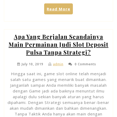
“Apa
Read More
Yang
Berjalan
Jika
Main
Apa Yang Berjalan Seandainya
Games
Main Permainan Judi Slot Deposit
Link
Slot
Pulsa Tanpa Strategi?
Deposit
Pulsa
July 10, 2019
admin
0 Comments
Tanpa
Potongan
Hingga saat ini, game slot online telah menjadi
Tanpa
salah satu games yang menarik buat dimainkan.
Strategi?”
Janganlah sampai Anda memiliki banyak masalah
dengan Game jadi ada baiknya menuntut ilmu
apalagi dulu sekian banyak aturan yang harus
dipahami. Dengan Strategi semuanya benar-benar
akan mudah dimainkan dan bahkan dimenangkan.
Tanpa Taktik Anda hanya akan main dengan