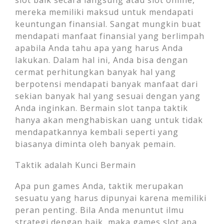
slot baik secara langsung atau slot online,
mereka memiliki maksud untuk mendapati
keuntungan finansial. Sangat mungkin buat
mendapati manfaat finansial yang berlimpah
apabila Anda tahu apa yang harus Anda
lakukan. Dalam hal ini, Anda bisa dengan
cermat perhitungkan banyak hal yang
berpotensi mendapati banyak manfaat dari
sekian banyak hal yang sesuai dengan yang
Anda inginkan. Bermain slot tanpa taktik
hanya akan menghabiskan uang untuk tidak
mendapatkannya kembali seperti yang
biasanya diminta oleh banyak pemain.
Taktik adalah Kunci Bermain
Apa pun games Anda, taktik merupakan
sesuatu yang harus dipunyai karena memiliki
peran penting. Bila Anda menuntut ilmu
strategi dengan baik, maka games slot apa