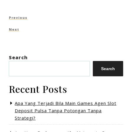
Post
Previous
Previous
navigation
Post
Next
Next
Post
Search
Search
Recent Posts
Apa Yang Terjadi Bila Main Games Agen Slot
Deposit Pulsa Tanpa Potongan Tanpa
Strategi?