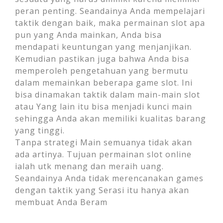
peran penting. Seandainya Anda mempelajari
taktik dengan baik, maka permainan slot apa
pun yang Anda mainkan, Anda bisa
mendapati keuntungan yang menjanjikan.
Kemudian pastikan juga bahwa Anda bisa
memperoleh pengetahuan yang bermutu
dalam memainkan beberapa game slot. Ini
bisa dinamakan taktik dalam main-main slot
atau Yang lain itu bisa menjadi kunci main
sehingga Anda akan memiliki kualitas barang
yang tinggi.
Tanpa strategi Main semuanya tidak akan
ada artinya. Tujuan permainan slot online
ialah utk menang dan meraih uang.
Seandainya Anda tidak merencanakan games
dengan taktik yang Serasi itu hanya akan
membuat Anda Beram