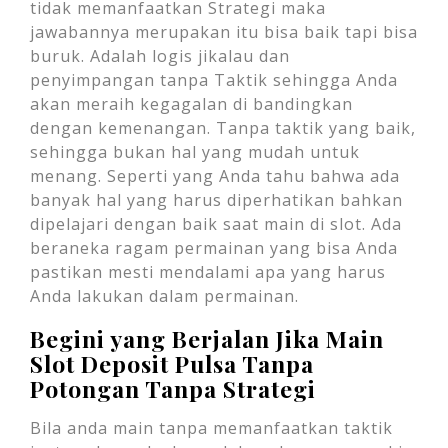
tidak memanfaatkan Strategi maka
jawabannya merupakan itu bisa baik tapi bisa
buruk. Adalah logis jikalau dan
penyimpangan tanpa Taktik sehingga Anda
akan meraih kegagalan di bandingkan
dengan kemenangan. Tanpa taktik yang baik,
sehingga bukan hal yang mudah untuk
menang. Seperti yang Anda tahu bahwa ada
banyak hal yang harus diperhatikan bahkan
dipelajari dengan baik saat main di slot. Ada
beraneka ragam permainan yang bisa Anda
pastikan mesti mendalami apa yang harus
Anda lakukan dalam permainan.
Begini yang Berjalan Jika Main
Slot Deposit Pulsa Tanpa
Potongan Tanpa Strategi
Bila anda main tanpa memanfaatkan taktik