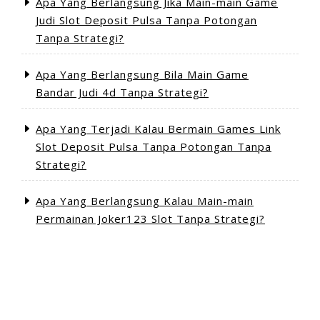
Apa Yang Berlangsung Jika Main-main Game
Judi Slot Deposit Pulsa Tanpa Potongan
Tanpa Strategi?
Apa Yang Berlangsung Bila Main Game
Bandar Judi 4d Tanpa Strategi?
Apa Yang Terjadi Kalau Bermain Games Link
Slot Deposit Pulsa Tanpa Potongan Tanpa
Strategi?
Apa Yang Berlangsung Kalau Main-main
Permainan Joker123 Slot Tanpa Strategi?