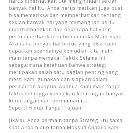
harus diperhatikan utk menghindari sekian
banyak hal itu. Anda harus matikan juga buat
bisa memeriksa dan memperhatikan tentang
sekian banyak hal yang memang lah perlu
dipertimbangkan dan beberapa hal yang
perlu diperhatikan sebelum mulai Main-main
Akan ada banyak hal buruk yang bisa kami
dapatkan seandainya kemudian kita main-
main tanpa memakai Taktik Selama ini
sebagaimana ketahuan bahwa strategi
merupakan salah satu bagian penting yang
mesti kami gunakan dan siapkan dalam
permainan apapun. Apabila kami main tanpa
taktik sehingga kami akan kehilangan banyak
keuntungan dari permainan itu.
Seperti Hidup Tanpa ‘Tujuan’
Jikalau Anda bermain tanpa Strategi itu sama
saat Anda hidup tanpa Maksud Apabila kami