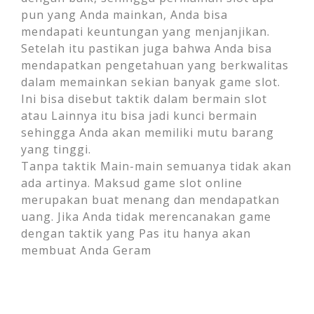
pun yang Anda mainkan, Anda bisa
mendapati keuntungan yang menjanjikan.
Setelah itu pastikan juga bahwa Anda bisa
mendapatkan pengetahuan yang berkwalitas
dalam memainkan sekian banyak game slot.
Ini bisa disebut taktik dalam bermain slot
atau Lainnya itu bisa jadi kunci bermain
sehingga Anda akan memiliki mutu barang
yang tinggi.
Tanpa taktik Main-main semuanya tidak akan
ada artinya. Maksud game slot online
merupakan buat menang dan mendapatkan
uang. Jika Anda tidak merencanakan game
dengan taktik yang Pas itu hanya akan
membuat Anda Geram