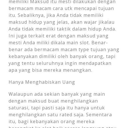
memiliki Maksud itu mesti dilakukan dengan
bermacam macam cara utk mencapai tujuan
itu. Sebaliknya, jika Anda tidak memiliki
maksud hidup yang jelas, akan wajar jikalau
Anda tidak memiliki taktik dalam hidup Anda.
Ini juga terkait erat dengan maksud yang
mesti Anda miliki dikala main slot. Benar-
benar ada bermacam macam type tujuan yang
kebanyakan dimiliki oleh banyak orang, tapi
yang tentu seluruhnya ingin mendapatkan
apa yang bisa mereka menangkan.
Hanya Menghabiskan Uang
Walaupun ada sekian banyak yang main
dengan maksud buat menghilangkan
saturasi, tapi pasti saja itu hanya untuk
menghilangkan satu rated saja. Sementara
itu, bagi kebanyakan orang mereka