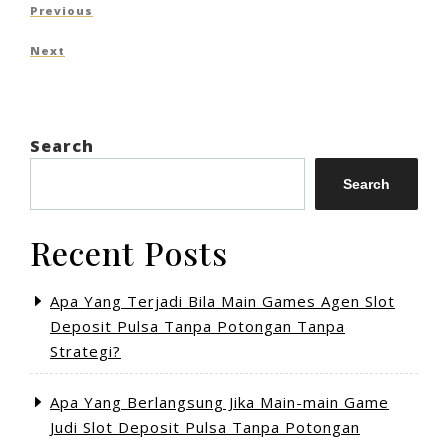
Post
Previous
Previous
navigation
Post
Next
Next
Post
Search
Search
Recent Posts
Apa Yang Terjadi Bila Main Games Agen Slot
Deposit Pulsa Tanpa Potongan Tanpa
Strategi?
Apa Yang Berlangsung Jika Main-main Game
Judi Slot Deposit Pulsa Tanpa Potongan