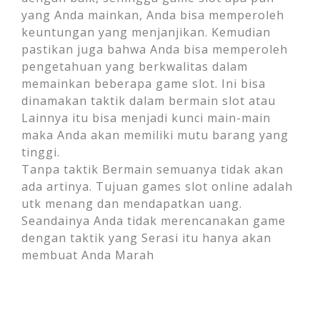
yang Anda mainkan, Anda bisa memperoleh
keuntungan yang menjanjikan. Kemudian
pastikan juga bahwa Anda bisa memperoleh
pengetahuan yang berkwalitas dalam
memainkan beberapa game slot. Ini bisa
dinamakan taktik dalam bermain slot atau
Lainnya itu bisa menjadi kunci main-main
maka Anda akan memiliki mutu barang yang
tinggi.
Tanpa taktik Bermain semuanya tidak akan
ada artinya. Tujuan games slot online adalah
utk menang dan mendapatkan uang.
Seandainya Anda tidak merencanakan game
dengan taktik yang Serasi itu hanya akan
membuat Anda Marah