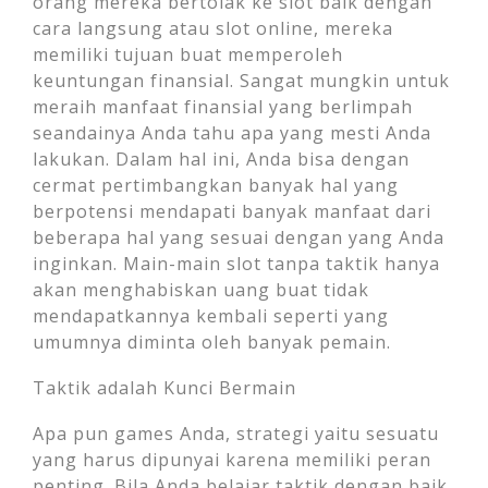
orang mereka bertolak ke slot baik dengan
cara langsung atau slot online, mereka
memiliki tujuan buat memperoleh
keuntungan finansial. Sangat mungkin untuk
meraih manfaat finansial yang berlimpah
seandainya Anda tahu apa yang mesti Anda
lakukan. Dalam hal ini, Anda bisa dengan
cermat pertimbangkan banyak hal yang
berpotensi mendapati banyak manfaat dari
beberapa hal yang sesuai dengan yang Anda
inginkan. Main-main slot tanpa taktik hanya
akan menghabiskan uang buat tidak
mendapatkannya kembali seperti yang
umumnya diminta oleh banyak pemain.
Taktik adalah Kunci Bermain
Apa pun games Anda, strategi yaitu sesuatu
yang harus dipunyai karena memiliki peran
penting. Bila Anda belajar taktik dengan baik,