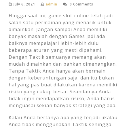
July 6, 2021
admin
0 Comments
Hingga saat ini, game slot online telah jadi
salah satu permainan yang menarik untuk
dimainkan. Jangan sampai Anda memiliki
banyak masalah dengan Games jadi ada
baiknya mempelajari lebih-lebih dulu
beberapa aturan yang mesti dipahami.
Dengan Taktik semuanya memang akan
mudah dimainkan dan bahkan dimenangkan.
Tanpa Taktik Anda hanya akan bermain
dengan keberuntungan saja, dan itu bukan
hal yang pas buat dilakukan karena memiliki
risiko yang cukup besar. Seandainya Anda
tidak ingin mendapatkan risiko, Anda harus
menguasai sekian banyak strategi yang ada.
Kalau Anda bertanya apa yang terjadi jikalau
Anda tidak menggunakan Taktik sehingga