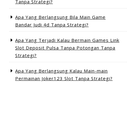
Tanpa Strategi?
Apa Yang Berlangsung Bila Main Game
Bandar Judi 4d Tanpa Strategi?
Apa Yang Terjadi Kalau Bermain Games Link
Slot Deposit Pulsa Tanpa Potongan Tanpa
Strategi?
Apa Yang Berlangsung Kalau Main-main
Permainan Joker123 Slot Tanpa Strategi?