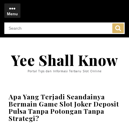
Skip
to
Menu
content
Menu
Yee Shall Know
Portal Tips dan Informasi Terbaru Slot Online
Apa Yang Terjadi Seandainya
Bermain Game Slot Joker Deposit
Pulsa Tanpa Potongan Tanpa
Strategi?