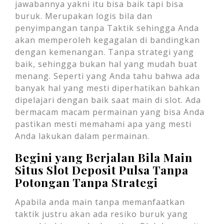
jawabannya yakni itu bisa baik tapi bisa
buruk. Merupakan logis bila dan
penyimpangan tanpa Taktik sehingga Anda
akan memperoleh kegagalan di bandingkan
dengan kemenangan. Tanpa strategi yang
baik, sehingga bukan hal yang mudah buat
menang. Seperti yang Anda tahu bahwa ada
banyak hal yang mesti diperhatikan bahkan
dipelajari dengan baik saat main di slot. Ada
bermacam macam permainan yang bisa Anda
pastikan mesti memahami apa yang mesti
Anda lakukan dalam permainan.
Begini yang Berjalan Bila Main
Situs Slot Deposit Pulsa Tanpa
Potongan Tanpa Strategi
Apabila anda main tanpa memanfaatkan
taktik justru akan ada resiko buruk yang