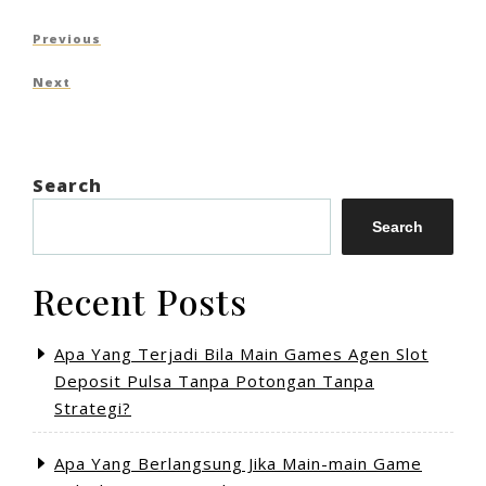
Post
Previous
Previous
navigation
Post
Next
Next
Post
Search
Search
Recent Posts
Apa Yang Terjadi Bila Main Games Agen Slot
Deposit Pulsa Tanpa Potongan Tanpa
Strategi?
Apa Yang Berlangsung Jika Main-main Game