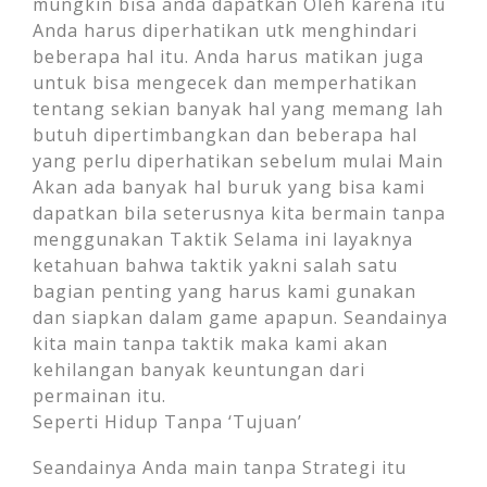
mungkin bisa anda dapatkan Oleh karena itu
Anda harus diperhatikan utk menghindari
beberapa hal itu. Anda harus matikan juga
untuk bisa mengecek dan memperhatikan
tentang sekian banyak hal yang memang lah
butuh dipertimbangkan dan beberapa hal
yang perlu diperhatikan sebelum mulai Main
Akan ada banyak hal buruk yang bisa kami
dapatkan bila seterusnya kita bermain tanpa
menggunakan Taktik Selama ini layaknya
ketahuan bahwa taktik yakni salah satu
bagian penting yang harus kami gunakan
dan siapkan dalam game apapun. Seandainya
kita main tanpa taktik maka kami akan
kehilangan banyak keuntungan dari
permainan itu.
Seperti Hidup Tanpa ‘Tujuan’
Seandainya Anda main tanpa Strategi itu