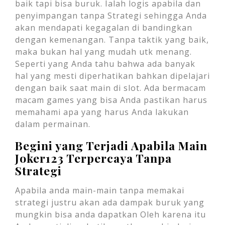
baik tapi bisa buruk. Ialah logis apabila dan
penyimpangan tanpa Strategi sehingga Anda
akan mendapati kegagalan di bandingkan
dengan kemenangan. Tanpa taktik yang baik,
maka bukan hal yang mudah utk menang.
Seperti yang Anda tahu bahwa ada banyak
hal yang mesti diperhatikan bahkan dipelajari
dengan baik saat main di slot. Ada bermacam
macam games yang bisa Anda pastikan harus
memahami apa yang harus Anda lakukan
dalam permainan.
Begini yang Terjadi Apabila Main
Joker123 Terpercaya Tanpa
Strategi
Apabila anda main-main tanpa memakai
strategi justru akan ada dampak buruk yang
mungkin bisa anda dapatkan Oleh karena itu