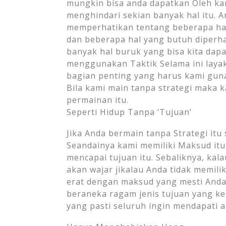
mungkin bisa anda dapatkan Oleh kar
menghindari sekian banyak hal itu. A
memperhatikan tentang beberapa ha
dan beberapa hal yang butuh diperh
banyak hal buruk yang bisa kita dap
menggunakan Taktik Selama ini layak
bagian penting yang harus kami gun
Bila kami main tanpa strategi maka 
permainan itu.
Seperti Hidup Tanpa ‘Tujuan’
Jika Anda bermain tanpa Strategi it
Seandainya kami memiliki Maksud it
mencapai tujuan itu. Sebaliknya, kala
akan wajar jikalau Anda tidak memilik
erat dengan maksud yang mesti Anda 
beraneka ragam jenis tujuan yang ke
yang pasti seluruh ingin mendapati