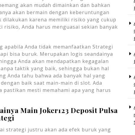
 memang akan mudah dimainkan dan bahkan
hanya akan bermain dengan keberuntungan
tk dilakukan karena memiliki risiko yang cukup
ti risiko, Anda harus menguasai sekian banyak
g apabila Anda tidak memanfaatkan Strategi
tapi bisa buruk. Merupakan logis seandainya
ehingga Anda akan mendapatkan kegagalan
npa taktik yang baik, sehingga bukan hal
ng Anda tahu bahwa ada banyak hal yang
 dengan baik saat main-main di slot. Ada
a pastikan mesti memahami apa yang harus
ainya Main Joker123 Deposit Pulsa
tegi
i strategi justru akan ada efek buruk yang