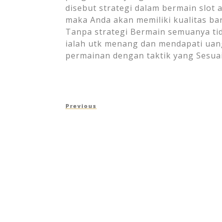
disebut strategi dalam bermain slot a
maka Anda akan memiliki kualitas bar
Tanpa strategi Bermain semuanya tid
ialah utk menang dan mendapati uan
permainan dengan taktik yang Sesua
Post
Previous
Previous
navigation
Post