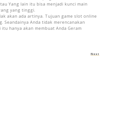
tau Yang lain itu bisa menjadi kunci main
ang yang tinggi.
ak akan ada artinya. Tujuan game slot online
g. Seandainya Anda tidak merencanakan
i itu hanya akan membuat Anda Geram
Next
Next
Post