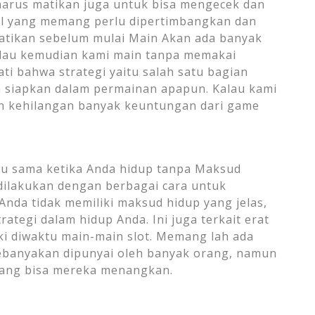
harus matikan juga untuk bisa mengecek dan
l yang memang perlu dipertimbangkan dan
hatikan sebelum mulai Main Akan ada banyak
kalau kemudian kami main tanpa memakai
ti bahwa strategi yaitu salah satu bagian
n siapkan dalam permainan apapun. Kalau kami
an kehilangan banyak keuntungan dari game
itu sama ketika Anda hidup tanpa Maksud
 dilakukan dengan berbagai cara untuk
 Anda tidak memiliki maksud hidup yang jelas,
trategi dalam hidup Anda. Ini juga terkait erat
i diwaktu main-main slot. Memang lah ada
ebanyakan dipunyai oleh banyak orang, namun
yang bisa mereka menangkan.