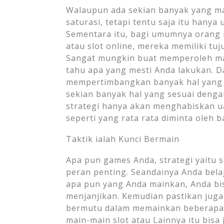
Walaupun ada sekian banyak yang m
saturasi, tetapi tentu saja itu hanya
Sementara itu, bagi umumnya orang m
atau slot online, mereka memiliki tu
Sangat mungkin buat memperoleh man
tahu apa yang mesti Anda lakukan. D
mempertimbangkan banyak hal yang 
sekian banyak hal yang sesuai denga
strategi hanya akan menghabiskan u
seperti yang rata rata diminta oleh 
Taktik ialah Kunci Bermain
Apa pun games Anda, strategi yaitu 
peran penting. Seandainya Anda bela
apa pun yang Anda mainkan, Anda b
menjanjikan. Kemudian pastikan jug
bermutu dalam memainkan beberapa pe
main-main slot atau Lainnya itu bisa