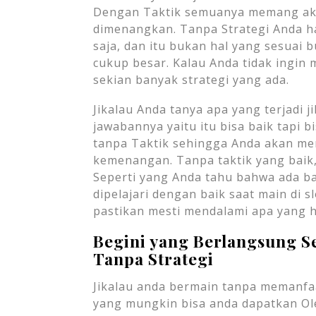
Dengan Taktik semuanya memang ak
dimenangkan. Tanpa Strategi Anda 
saja, dan itu bukan hal yang sesuai b
cukup besar. Kalau Anda tidak ingin
sekian banyak strategi yang ada.
Jikalau Anda tanya apa yang terjadi 
jawabannya yaitu itu bisa baik tapi 
tanpa Taktik sehingga Anda akan m
kemenangan. Tanpa taktik yang baik
Seperti yang Anda tahu bahwa ada ba
dipelajari dengan baik saat main di 
pastikan mesti mendalami apa yang 
Begini yang Berlangsung Se
Tanpa Strategi
Jikalau anda bermain tanpa memanfa
yang mungkin bisa anda dapatkan Ole