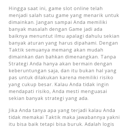
Hingga saat ini, game slot online telah
menjadi salah satu game yang menarik untuk
dimainkan. Jangan sampai Anda memiliki
banyak masalah dengan Game jadi ada
baiknya menuntut ilmu apalagi dahulu sekian
banyak aturan yang harus dipahami. Dengan
Taktik semuanya memang akan mudah
dimainkan dan bahkan dimenangkan. Tanpa
Strategi Anda hanya akan bermain dengan
keberuntungan saja, dan itu bukan hal yang
pas untuk dilakukan karena memiliki risiko
yang cukup besar. Kalau Anda tidak ingin
mendapati risiko, Anda mesti menguasai
sekian banyak strategi yang ada.
Jika Anda tanya apa yang terjadi kalau Anda
tidak memakai Taktik maka jawabannya yakni
itu bisa baik tetapi bisa buruk. Adalah logis