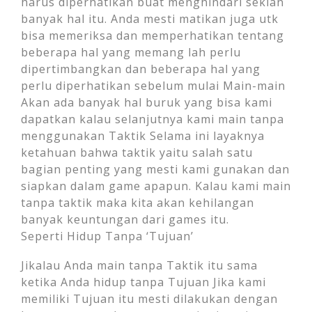
harus diperhatikan buat menghindari sekian
banyak hal itu. Anda mesti matikan juga utk
bisa memeriksa dan memperhatikan tentang
beberapa hal yang memang lah perlu
dipertimbangkan dan beberapa hal yang
perlu diperhatikan sebelum mulai Main-main
Akan ada banyak hal buruk yang bisa kami
dapatkan kalau selanjutnya kami main tanpa
menggunakan Taktik Selama ini layaknya
ketahuan bahwa taktik yaitu salah satu
bagian penting yang mesti kami gunakan dan
siapkan dalam game apapun. Kalau kami main
tanpa taktik maka kita akan kehilangan
banyak keuntungan dari games itu.
Seperti Hidup Tanpa ‘Tujuan’
Jikalau Anda main tanpa Taktik itu sama
ketika Anda hidup tanpa Tujuan Jika kami
memiliki Tujuan itu mesti dilakukan dengan