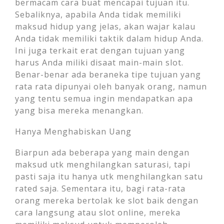
bermacam cara buat mencapai tujuan itu.
Sebaliknya, apabila Anda tidak memiliki
maksud hidup yang jelas, akan wajar kalau
Anda tidak memiliki taktik dalam hidup Anda.
Ini juga terkait erat dengan tujuan yang
harus Anda miliki disaat main-main slot.
Benar-benar ada beraneka tipe tujuan yang
rata rata dipunyai oleh banyak orang, namun
yang tentu semua ingin mendapatkan apa
yang bisa mereka menangkan.
Hanya Menghabiskan Uang
Biarpun ada beberapa yang main dengan
maksud utk menghilangkan saturasi, tapi
pasti saja itu hanya utk menghilangkan satu
rated saja. Sementara itu, bagi rata-rata
orang mereka bertolak ke slot baik dengan
cara langsung atau slot online, mereka