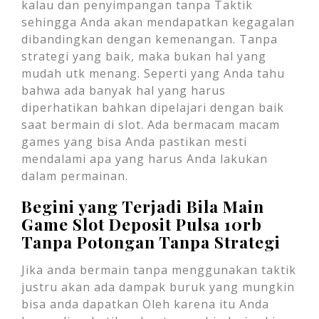
kalau dan penyimpangan tanpa Taktik
sehingga Anda akan mendapatkan kegagalan
dibandingkan dengan kemenangan. Tanpa
strategi yang baik, maka bukan hal yang
mudah utk menang. Seperti yang Anda tahu
bahwa ada banyak hal yang harus
diperhatikan bahkan dipelajari dengan baik
saat bermain di slot. Ada bermacam macam
games yang bisa Anda pastikan mesti
mendalami apa yang harus Anda lakukan
dalam permainan.
Begini yang Terjadi Bila Main
Game Slot Deposit Pulsa 10rb
Tanpa Potongan Tanpa Strategi
Jika anda bermain tanpa menggunakan taktik
justru akan ada dampak buruk yang mungkin
bisa anda dapatkan Oleh karena itu Anda