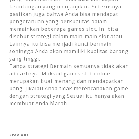
keuntungan yang menjanjikan. Seterusnya
pastikan juga bahwa Anda bisa mendapati
pengetahuan yang berkualitas dalam
memainkan beberapa games slot. Ini bisa
disebut strategi dalam main-main slot atau
Lainnya itu bisa menjadi kunci bermain
sehingga Anda akan memiliki kualitas barang
yang tinggi.
Tanpa strategi Bermain semuanya tidak akan
ada artinya. Maksud games slot online
merupakan buat menang dan mendapatkan
uang. Jikalau Anda tidak merencanakan game
dengan strategi yang Sesuai itu hanya akan
membuat Anda Marah
Post
Previous
Previous