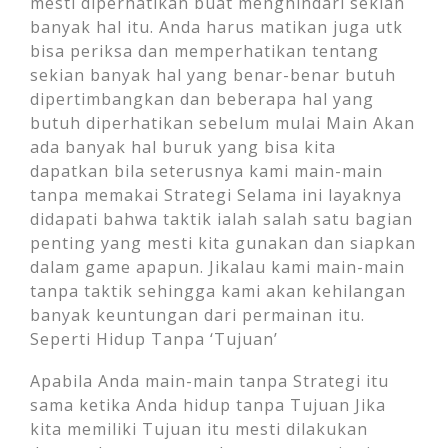
mesti diperhatikan buat menghindari sekian
banyak hal itu. Anda harus matikan juga utk
bisa periksa dan memperhatikan tentang
sekian banyak hal yang benar-benar butuh
dipertimbangkan dan beberapa hal yang
butuh diperhatikan sebelum mulai Main Akan
ada banyak hal buruk yang bisa kita
dapatkan bila seterusnya kami main-main
tanpa memakai Strategi Selama ini layaknya
didapati bahwa taktik ialah salah satu bagian
penting yang mesti kita gunakan dan siapkan
dalam game apapun. Jikalau kami main-main
tanpa taktik sehingga kami akan kehilangan
banyak keuntungan dari permainan itu.
Seperti Hidup Tanpa ‘Tujuan’
Apabila Anda main-main tanpa Strategi itu
sama ketika Anda hidup tanpa Tujuan Jika
kita memiliki Tujuan itu mesti dilakukan