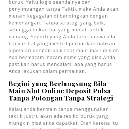
buruk. Yaitu logis seandainya dan
penyimpangan tanpa Taktik maka Anda akan
meraih kegagalan di bandingkan dengan
kemenangan. Tanpa strategi yang baik,
sehingga bukan hal yang mudah untuk
menang. Seperti yang Anda tahu bahwa ada
banyak hal yang mesti diperhatikan bahkan
dipelajari dengan baik saat main-main di slot.
Ada bermacam macam game yang bisa Anda
pastikan harus mendalami apa yang harus
Anda lakukan dalam permainan.
Begini yang Berlangsung Bila
Main Slot Online Deposit Pulsa
Tanpa Potongan Tanpa Strategi
Kalau anda bermain tanpa menggunakan
taktik justru akan ada resiko buruk yang
mungkin bisa anda dapatkan Oleh karena itu