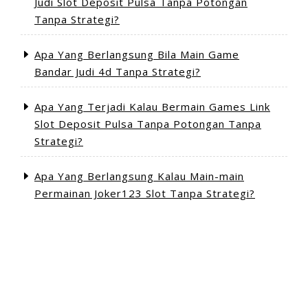
Judi Slot Deposit Pulsa Tanpa Potongan
Tanpa Strategi?
Apa Yang Berlangsung Bila Main Game
Bandar Judi 4d Tanpa Strategi?
Apa Yang Terjadi Kalau Bermain Games Link
Slot Deposit Pulsa Tanpa Potongan Tanpa
Strategi?
Apa Yang Berlangsung Kalau Main-main
Permainan Joker123 Slot Tanpa Strategi?