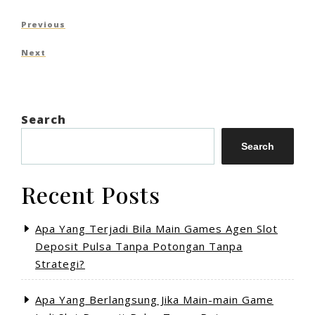
Post
Previous
Previous
navigation
Post
Next
Next
Post
Search
Search
Recent Posts
Apa Yang Terjadi Bila Main Games Agen Slot
Deposit Pulsa Tanpa Potongan Tanpa
Strategi?
Apa Yang Berlangsung Jika Main-main Game