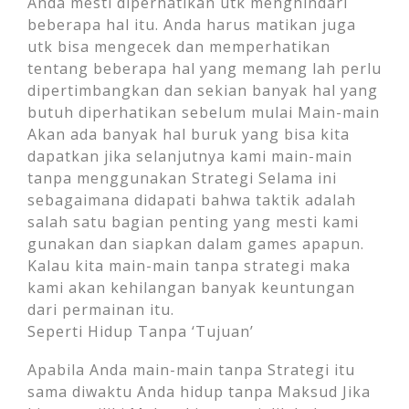
Anda mesti diperhatikan utk menghindari
beberapa hal itu. Anda harus matikan juga
utk bisa mengecek dan memperhatikan
tentang beberapa hal yang memang lah perlu
dipertimbangkan dan sekian banyak hal yang
butuh diperhatikan sebelum mulai Main-main
Akan ada banyak hal buruk yang bisa kita
dapatkan jika selanjutnya kami main-main
tanpa menggunakan Strategi Selama ini
sebagaimana didapati bahwa taktik adalah
salah satu bagian penting yang mesti kami
gunakan dan siapkan dalam games apapun.
Kalau kita main-main tanpa strategi maka
kami akan kehilangan banyak keuntungan
dari permainan itu.
Seperti Hidup Tanpa ‘Tujuan’
Apabila Anda main-main tanpa Strategi itu
sama diwaktu Anda hidup tanpa Maksud Jika