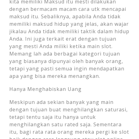
kita memiliki Maksud itu mesti dilakukan
dengan bermacam macam cara utk mencapai
maksud itu. Sebaliknya, apabila Anda tidak
memiliki maksud hidup yang jelas, akan wajar
jikalau Anda tidak memiliki taktik dalam hidup
Anda. Ini juga terkait erat dengan tujuan
yang mesti Anda miliki ketika main slot.
Memang lah ada berbagai kategori tujuan
yang biasanya dipunyai oleh banyak orang,
tetapi yang pasti semua ingin mendapatkan
apa yang bisa mereka menangkan.
Hanya Menghabiskan Uang
Meskipun ada sekian banyak yang main
dengan tujuan buat menghilangkan saturasi,
tetapi tentu saja itu hanya untuk
menghilangkan satu rated saja. Sementara
itu, bagi rata rata orang mereka pergi ke slot