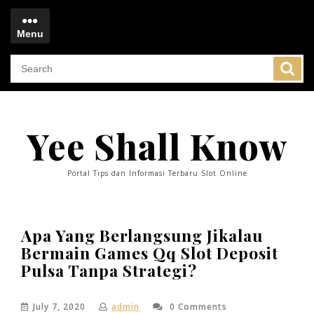
Skip
to
Menu
content
Menu
Yee Shall Know
Portal Tips dan Informasi Terbaru Slot Online
Apa Yang Berlangsung Jikalau
Bermain Games Qq Slot Deposit
Pulsa Tanpa Strategi?
July 7, 2020
admin
0 Comments