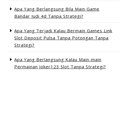
Apa Yang Berlangsung Bila Main Game
Bandar Judi 4d Tanpa Strategi?
Apa Yang Terjadi Kalau Bermain Games Link
Slot Deposit Pulsa Tanpa Potongan Tanpa
Strategi?
Apa Yang Berlangsung Kalau Main-main
Permainan Joker123 Slot Tanpa Strategi?