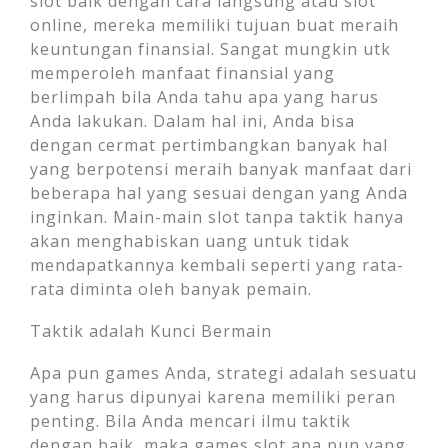
slot baik dengan cara langsung atau slot
online, mereka memiliki tujuan buat meraih
keuntungan finansial. Sangat mungkin utk
memperoleh manfaat finansial yang
berlimpah bila Anda tahu apa yang harus
Anda lakukan. Dalam hal ini, Anda bisa
dengan cermat pertimbangkan banyak hal
yang berpotensi meraih banyak manfaat dari
beberapa hal yang sesuai dengan yang Anda
inginkan. Main-main slot tanpa taktik hanya
akan menghabiskan uang untuk tidak
mendapatkannya kembali seperti yang rata-
rata diminta oleh banyak pemain.
Taktik adalah Kunci Bermain
Apa pun games Anda, strategi adalah sesuatu
yang harus dipunyai karena memiliki peran
penting. Bila Anda mencari ilmu taktik
dengan baik, maka games slot apa pun yang