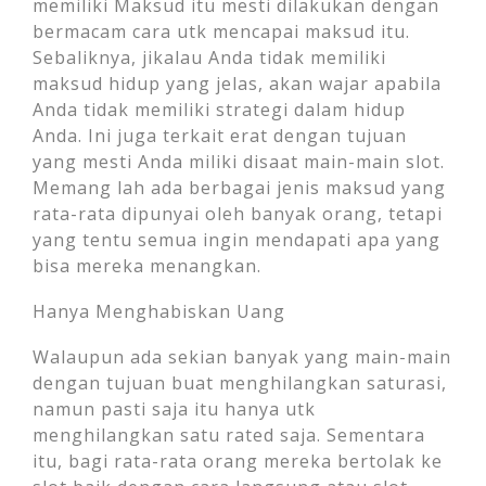
memiliki Maksud itu mesti dilakukan dengan
bermacam cara utk mencapai maksud itu.
Sebaliknya, jikalau Anda tidak memiliki
maksud hidup yang jelas, akan wajar apabila
Anda tidak memiliki strategi dalam hidup
Anda. Ini juga terkait erat dengan tujuan
yang mesti Anda miliki disaat main-main slot.
Memang lah ada berbagai jenis maksud yang
rata-rata dipunyai oleh banyak orang, tetapi
yang tentu semua ingin mendapati apa yang
bisa mereka menangkan.
Hanya Menghabiskan Uang
Walaupun ada sekian banyak yang main-main
dengan tujuan buat menghilangkan saturasi,
namun pasti saja itu hanya utk
menghilangkan satu rated saja. Sementara
itu, bagi rata-rata orang mereka bertolak ke