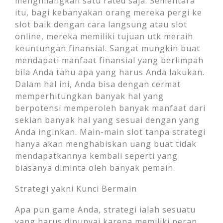
menghilangkan satu rated saja. Sementara
itu, bagi kebanyakan orang mereka pergi ke
slot baik dengan cara langsung atau slot
online, mereka memiliki tujuan utk meraih
keuntungan finansial. Sangat mungkin buat
mendapati manfaat finansial yang berlimpah
bila Anda tahu apa yang harus Anda lakukan.
Dalam hal ini, Anda bisa dengan cermat
memperhitungkan banyak hal yang
berpotensi memperoleh banyak manfaat dari
sekian banyak hal yang sesuai dengan yang
Anda inginkan. Main-main slot tanpa strategi
hanya akan menghabiskan uang buat tidak
mendapatkannya kembali seperti yang
biasanya diminta oleh banyak pemain.
Strategi yakni Kunci Bermain
Apa pun game Anda, strategi ialah sesuatu
yang harus dipunyai karena memiliki peran