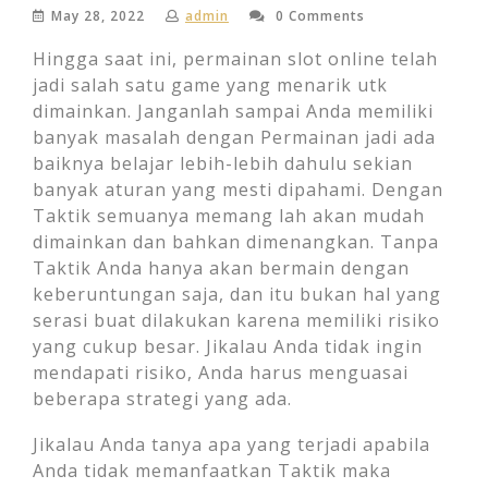
May 28, 2022
admin
0 Comments
Hingga saat ini, permainan slot online telah
jadi salah satu game yang menarik utk
dimainkan. Janganlah sampai Anda memiliki
banyak masalah dengan Permainan jadi ada
baiknya belajar lebih-lebih dahulu sekian
banyak aturan yang mesti dipahami. Dengan
Taktik semuanya memang lah akan mudah
dimainkan dan bahkan dimenangkan. Tanpa
Taktik Anda hanya akan bermain dengan
keberuntungan saja, dan itu bukan hal yang
serasi buat dilakukan karena memiliki risiko
yang cukup besar. Jikalau Anda tidak ingin
mendapati risiko, Anda harus menguasai
beberapa strategi yang ada.
Jikalau Anda tanya apa yang terjadi apabila
Anda tidak memanfaatkan Taktik maka