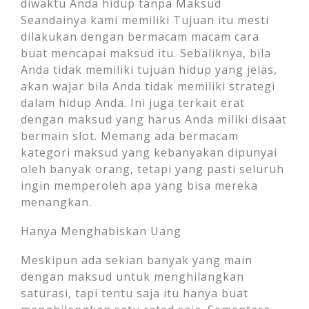
diwaktu Anda hidup tanpa Maksud
Seandainya kami memiliki Tujuan itu mesti
dilakukan dengan bermacam macam cara
buat mencapai maksud itu. Sebaliknya, bila
Anda tidak memiliki tujuan hidup yang jelas,
akan wajar bila Anda tidak memiliki strategi
dalam hidup Anda. Ini juga terkait erat
dengan maksud yang harus Anda miliki disaat
bermain slot. Memang ada bermacam
kategori maksud yang kebanyakan dipunyai
oleh banyak orang, tetapi yang pasti seluruh
ingin memperoleh apa yang bisa mereka
menangkan.
Hanya Menghabiskan Uang
Meskipun ada sekian banyak yang main
dengan maksud untuk menghilangkan
saturasi, tapi tentu saja itu hanya buat