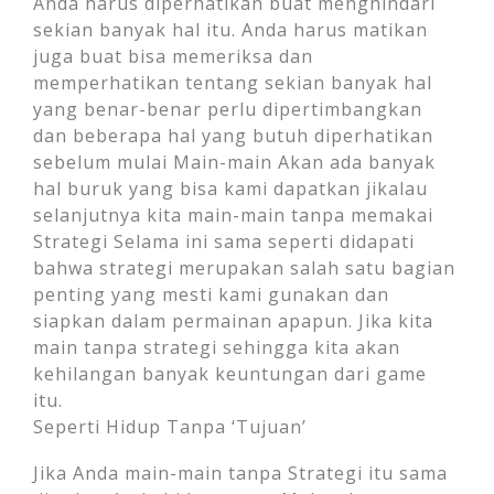
Anda harus diperhatikan buat menghindari
sekian banyak hal itu. Anda harus matikan
juga buat bisa memeriksa dan
memperhatikan tentang sekian banyak hal
yang benar-benar perlu dipertimbangkan
dan beberapa hal yang butuh diperhatikan
sebelum mulai Main-main Akan ada banyak
hal buruk yang bisa kami dapatkan jikalau
selanjutnya kita main-main tanpa memakai
Strategi Selama ini sama seperti didapati
bahwa strategi merupakan salah satu bagian
penting yang mesti kami gunakan dan
siapkan dalam permainan apapun. Jika kita
main tanpa strategi sehingga kita akan
kehilangan banyak keuntungan dari game
itu.
Seperti Hidup Tanpa ‘Tujuan’
Jika Anda main-main tanpa Strategi itu sama