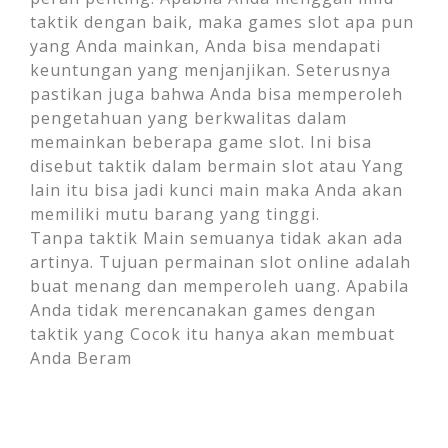
taktik dengan baik, maka games slot apa pun
yang Anda mainkan, Anda bisa mendapati
keuntungan yang menjanjikan. Seterusnya
pastikan juga bahwa Anda bisa memperoleh
pengetahuan yang berkwalitas dalam
memainkan beberapa game slot. Ini bisa
disebut taktik dalam bermain slot atau Yang
lain itu bisa jadi kunci main maka Anda akan
memiliki mutu barang yang tinggi.
Tanpa taktik Main semuanya tidak akan ada
artinya. Tujuan permainan slot online adalah
buat menang dan memperoleh uang. Apabila
Anda tidak merencanakan games dengan
taktik yang Cocok itu hanya akan membuat
Anda Beram