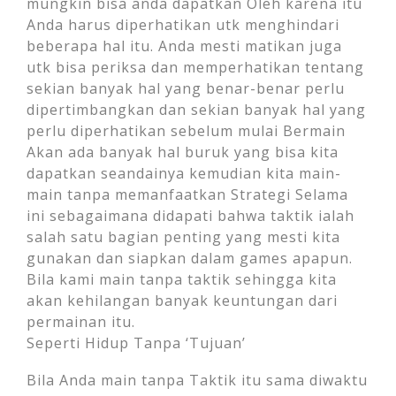
mungkin bisa anda dapatkan Oleh karena itu
Anda harus diperhatikan utk menghindari
beberapa hal itu. Anda mesti matikan juga
utk bisa periksa dan memperhatikan tentang
sekian banyak hal yang benar-benar perlu
dipertimbangkan dan sekian banyak hal yang
perlu diperhatikan sebelum mulai Bermain
Akan ada banyak hal buruk yang bisa kita
dapatkan seandainya kemudian kita main-
main tanpa memanfaatkan Strategi Selama
ini sebagaimana didapati bahwa taktik ialah
salah satu bagian penting yang mesti kita
gunakan dan siapkan dalam games apapun.
Bila kami main tanpa taktik sehingga kita
akan kehilangan banyak keuntungan dari
permainan itu.
Seperti Hidup Tanpa ‘Tujuan’
Bila Anda main tanpa Taktik itu sama diwaktu