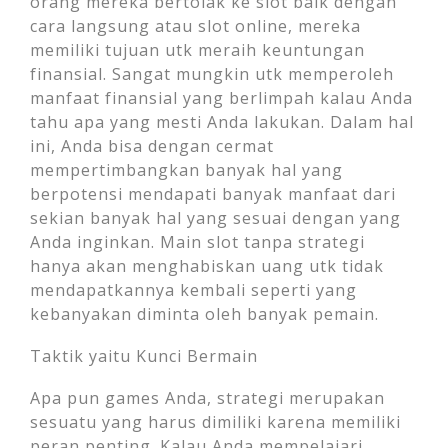
orang mereka bertolak ke slot baik dengan
cara langsung atau slot online, mereka
memiliki tujuan utk meraih keuntungan
finansial. Sangat mungkin utk memperoleh
manfaat finansial yang berlimpah kalau Anda
tahu apa yang mesti Anda lakukan. Dalam hal
ini, Anda bisa dengan cermat
mempertimbangkan banyak hal yang
berpotensi mendapati banyak manfaat dari
sekian banyak hal yang sesuai dengan yang
Anda inginkan. Main slot tanpa strategi
hanya akan menghabiskan uang utk tidak
mendapatkannya kembali seperti yang
kebanyakan diminta oleh banyak pemain.
Taktik yaitu Kunci Bermain
Apa pun games Anda, strategi merupakan
sesuatu yang harus dimiliki karena memiliki
peran penting. Kalau Anda mempelajari