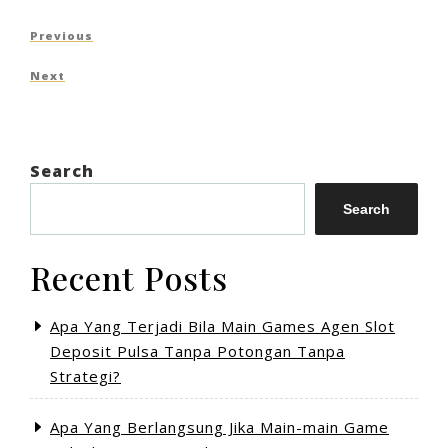
Post
Previous
Previous
navigation
Post
Next
Next
Post
Search
Search
Recent Posts
Apa Yang Terjadi Bila Main Games Agen Slot
Deposit Pulsa Tanpa Potongan Tanpa
Strategi?
Apa Yang Berlangsung Jika Main-main Game