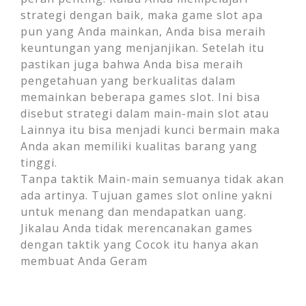
strategi dengan baik, maka game slot apa
pun yang Anda mainkan, Anda bisa meraih
keuntungan yang menjanjikan. Setelah itu
pastikan juga bahwa Anda bisa meraih
pengetahuan yang berkualitas dalam
memainkan beberapa games slot. Ini bisa
disebut strategi dalam main-main slot atau
Lainnya itu bisa menjadi kunci bermain maka
Anda akan memiliki kualitas barang yang
tinggi.
Tanpa taktik Main-main semuanya tidak akan
ada artinya. Tujuan games slot online yakni
untuk menang dan mendapatkan uang.
Jikalau Anda tidak merencanakan games
dengan taktik yang Cocok itu hanya akan
membuat Anda Geram