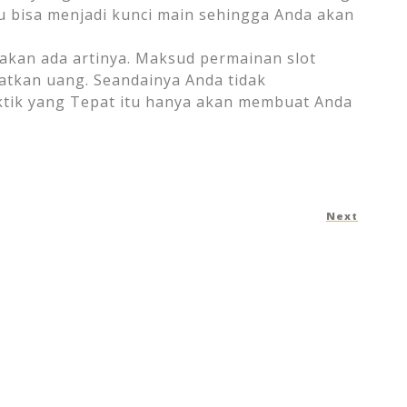
tu bisa menjadi kunci main sehingga Anda akan
akan ada artinya. Maksud permainan slot
atkan uang. Seandainya Anda tidak
tik yang Tepat itu hanya akan membuat Anda
Next
Next
Post