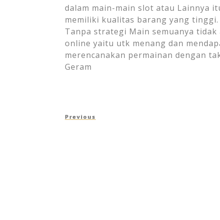
dalam main-main slot atau Lainnya i
memiliki kualitas barang yang tinggi.
Tanpa strategi Main semuanya tidak 
online yaitu utk menang dan mendap
merencanakan permainan dengan tak
Geram
Post
Previous
Previous
navigation
Post