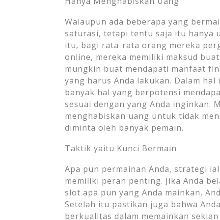
Hanya Menghabiskan Uang
Walaupun ada beberapa yang bermai
saturasi, tetapi tentu saja itu hany
itu, bagi rata-rata orang mereka perg
online, mereka memiliki maksud buat
mungkin buat mendapati manfaat fina
yang harus Anda lakukan. Dalam hal 
banyak hal yang berpotensi mendapa
sesuai dengan yang Anda inginkan. M
menghabiskan uang untuk tidak mend
diminta oleh banyak pemain.
Taktik yaitu Kunci Bermain
Apa pun permainan Anda, strategi ial
memiliki peran penting. Jika Anda be
slot apa pun yang Anda mainkan, An
Setelah itu pastikan juga bahwa An
berkualitas dalam memainkan sekian 