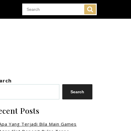
arch
Search
ecent Posts
Apa Yang Terjadi Bila Main Games