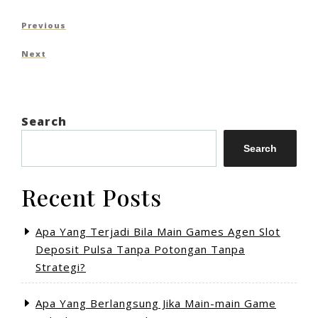
Post
Previous
Previous
navigation
Post
Next
Next
Post
Search
Search
Recent Posts
Apa Yang Terjadi Bila Main Games Agen Slot
Deposit Pulsa Tanpa Potongan Tanpa
Strategi?
Apa Yang Berlangsung Jika Main-main Game