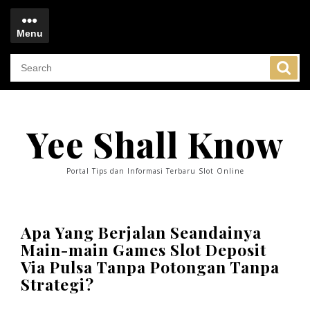
Skip
to
Menu
content
Menu
Yee Shall Know
Portal Tips dan Informasi Terbaru Slot Online
Apa Yang Berjalan Seandainya
Main-main Games Slot Deposit
Via Pulsa Tanpa Potongan Tanpa
Strategi?