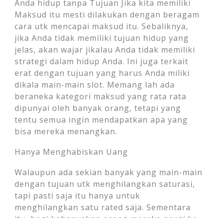
Anda hidup tanpa Tujuan Jika kita memiliki
Maksud itu mesti dilakukan dengan beragam
cara utk mencapai maksud itu. Sebaliknya,
jika Anda tidak memiliki tujuan hidup yang
jelas, akan wajar jikalau Anda tidak memiliki
strategi dalam hidup Anda. Ini juga terkait
erat dengan tujuan yang harus Anda miliki
dikala main-main slot. Memang lah ada
beraneka kategori maksud yang rata rata
dipunyai oleh banyak orang, tetapi yang
tentu semua ingin mendapatkan apa yang
bisa mereka menangkan.
Hanya Menghabiskan Uang
Walaupun ada sekian banyak yang main-main
dengan tujuan utk menghilangkan saturasi,
tapi pasti saja itu hanya untuk
menghilangkan satu rated saja. Sementara