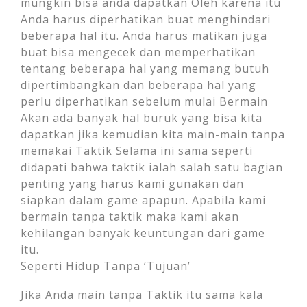
mungkin bisa anda dapatkan Oleh karena itu
Anda harus diperhatikan buat menghindari
beberapa hal itu. Anda harus matikan juga
buat bisa mengecek dan memperhatikan
tentang beberapa hal yang memang butuh
dipertimbangkan dan beberapa hal yang
perlu diperhatikan sebelum mulai Bermain
Akan ada banyak hal buruk yang bisa kita
dapatkan jika kemudian kita main-main tanpa
memakai Taktik Selama ini sama seperti
didapati bahwa taktik ialah salah satu bagian
penting yang harus kami gunakan dan
siapkan dalam game apapun. Apabila kami
bermain tanpa taktik maka kami akan
kehilangan banyak keuntungan dari game
itu.
Seperti Hidup Tanpa ‘Tujuan’
Jika Anda main tanpa Taktik itu sama kala