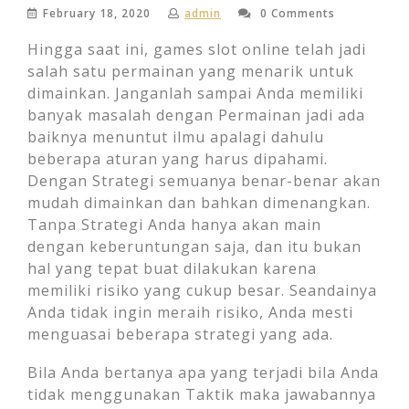
February 18, 2020
admin
0 Comments
Hingga saat ini, games slot online telah jadi
salah satu permainan yang menarik untuk
dimainkan. Janganlah sampai Anda memiliki
banyak masalah dengan Permainan jadi ada
baiknya menuntut ilmu apalagi dahulu
beberapa aturan yang harus dipahami.
Dengan Strategi semuanya benar-benar akan
mudah dimainkan dan bahkan dimenangkan.
Tanpa Strategi Anda hanya akan main
dengan keberuntungan saja, dan itu bukan
hal yang tepat buat dilakukan karena
memiliki risiko yang cukup besar. Seandainya
Anda tidak ingin meraih risiko, Anda mesti
menguasai beberapa strategi yang ada.
Bila Anda bertanya apa yang terjadi bila Anda
tidak menggunakan Taktik maka jawabannya