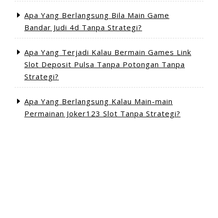
Apa Yang Berlangsung Bila Main Game
Bandar Judi 4d Tanpa Strategi?
Apa Yang Terjadi Kalau Bermain Games Link
Slot Deposit Pulsa Tanpa Potongan Tanpa
Strategi?
Apa Yang Berlangsung Kalau Main-main
Permainan Joker123 Slot Tanpa Strategi?