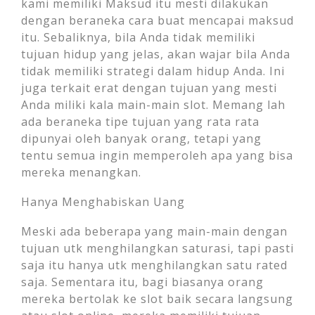
kami memiliki Maksud itu mesti dilakukan
dengan beraneka cara buat mencapai maksud
itu. Sebaliknya, bila Anda tidak memiliki
tujuan hidup yang jelas, akan wajar bila Anda
tidak memiliki strategi dalam hidup Anda. Ini
juga terkait erat dengan tujuan yang mesti
Anda miliki kala main-main slot. Memang lah
ada beraneka tipe tujuan yang rata rata
dipunyai oleh banyak orang, tetapi yang
tentu semua ingin memperoleh apa yang bisa
mereka menangkan.
Hanya Menghabiskan Uang
Meski ada beberapa yang main-main dengan
tujuan utk menghilangkan saturasi, tapi pasti
saja itu hanya utk menghilangkan satu rated
saja. Sementara itu, bagi biasanya orang
mereka bertolak ke slot baik secara langsung