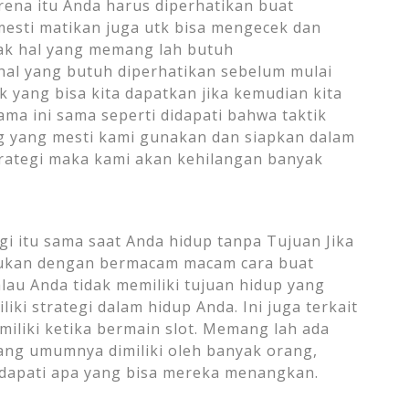
ena itu Anda harus diperhatikan buat
mesti matikan juga utk bisa mengecek dan
ak hal yang memang lah butuh
hal yang butuh diperhatikan sebelum mulai
 yang bisa kita dapatkan jika kemudian kita
ma ini sama seperti didapati bahwa taktik
g yang mesti kami gunakan dan siapkan dalam
trategi maka kami akan kehilangan banyak
gi itu sama saat Anda hidup tanpa Tujuan Jika
akukan dengan bermacam macam cara buat
alau Anda tidak memiliki tujuan hidup yang
liki strategi dalam hidup Anda. Ini juga terkait
miliki ketika bermain slot. Memang lah ada
ng umumnya dimiliki oleh banyak orang,
dapati apa yang bisa mereka menangkan.