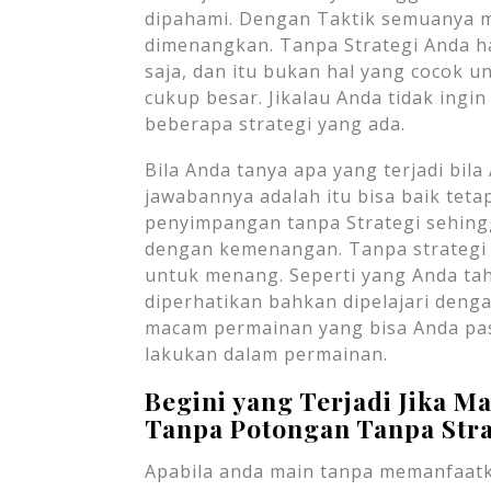
dipahami. Dengan Taktik semuanya
dimenangkan. Tanpa Strategi Anda 
saja, dan itu bukan hal yang cocok u
cukup besar. Jikalau Anda tidak ing
beberapa strategi yang ada.
Bila Anda tanya apa yang terjadi bi
jawabannya adalah itu bisa baik tetap
penyimpangan tanpa Strategi sehing
dengan kemenangan. Tanpa strategi 
untuk menang. Seperti yang Anda ta
diperhatikan bahkan dipelajari denga
macam permainan yang bisa Anda pa
lakukan dalam permainan.
Begini yang Terjadi Jika Ma
Tanpa Potongan Tanpa Stra
Apabila anda main tanpa memanfaatka