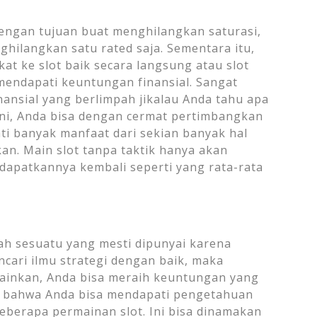
ngan tujuan buat menghilangkan saturasi,
ghilangkan satu rated saja. Sementara itu,
 ke slot baik secara langsung atau slot
mendapati keuntungan finansial. Sangat
ansial yang berlimpah jikalau Anda tahu apa
ini, Anda bisa dengan cermat pertimbangkan
i banyak manfaat dari sekian banyak hal
an. Main slot tanpa taktik hanya akan
apatkannya kembali seperti yang rata-rata
ah sesuatu yang mesti dipunyai karena
ncari ilmu strategi dengan baik, maka
ainkan, Anda bisa meraih keuntungan yang
a bahwa Anda bisa mendapati pengetahuan
berapa permainan slot. Ini bisa dinamakan