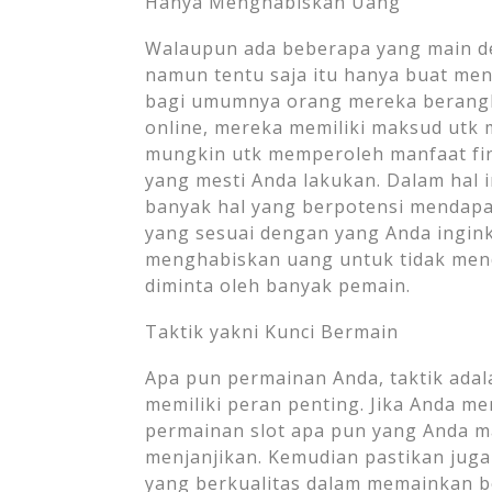
Hanya Menghabiskan Uang
Walaupun ada beberapa yang main de
namun tentu saja itu hanya buat men
bagi umumnya orang mereka berangkat
online, mereka memiliki maksud utk 
mungkin utk memperoleh manfaat fin
yang mesti Anda lakukan. Dalam hal 
banyak hal yang berpotensi mendapat
yang sesuai dengan yang Anda ingink
menghabiskan uang untuk tidak mend
diminta oleh banyak pemain.
Taktik yakni Kunci Bermain
Apa pun permainan Anda, taktik adal
memiliki peran penting. Jika Anda me
permainan slot apa pun yang Anda m
menjanjikan. Kemudian pastikan jug
yang berkualitas dalam memainkan be