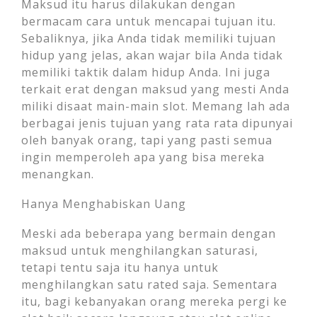
Maksud itu harus dilakukan dengan
bermacam cara untuk mencapai tujuan itu.
Sebaliknya, jika Anda tidak memiliki tujuan
hidup yang jelas, akan wajar bila Anda tidak
memiliki taktik dalam hidup Anda. Ini juga
terkait erat dengan maksud yang mesti Anda
miliki disaat main-main slot. Memang lah ada
berbagai jenis tujuan yang rata rata dipunyai
oleh banyak orang, tapi yang pasti semua
ingin memperoleh apa yang bisa mereka
menangkan.
Hanya Menghabiskan Uang
Meski ada beberapa yang bermain dengan
maksud untuk menghilangkan saturasi,
tetapi tentu saja itu hanya untuk
menghilangkan satu rated saja. Sementara
itu, bagi kebanyakan orang mereka pergi ke