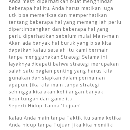
Anda mesti diperhatikan buat menghindari
beberapa hal itu. Anda harus matikan juga
utk bisa memeriksa dan memperhatikan
tentang beberapa hal yang memang lah perlu
dipertimbangkan dan beberapa hal yang
perlu diperhatikan sebelum mulai Main-main
Akan ada banyak hal buruk yang bisa kita
dapatkan kalau setelah itu kami bermain
tanpa menggunakan Strategi Selama ini
layaknya didapati bahwa strategi merupakan
salah satu bagian penting yang harus kita
gunakan dan siapkan dalam permainan
apapun. Jika kita main tanpa strategi
sehingga kita akan kehilangan banyak
keuntungan dari game itu.
Seperti Hidup Tanpa ‘Tujuan’
Kalau Anda main tanpa Taktik itu sama ketika
Anda hidup tanpa Tujuan Jika kita memiliki