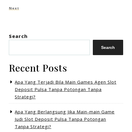
navigation
Post
Next
Next
Post
Search
Search
Recent Posts
Apa Yang Terjadi Bila Main Games Agen Slot
Deposit Pulsa Tanpa Potongan Tanpa
Strategi?
Apa Yang Berlangsung Jika Main-main Game
Judi Slot Deposit Pulsa Tanpa Potongan
Tanpa Strategi?