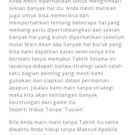
Anda mesti diperhatikan untuk menghindari
sekian banyak hal itu. Anda mesti matikan
juga untuk bisa memeriksa dan
memperhatikan tentang beberapa hal yang
memang perlu dipertimbangkan dan sekian
banyak hal yang butuh diperhatikan sebelum
mulai Main Akan ada banyak hal buruk yang
bisa kami dapatkan kalau seterusnya kita
bermain tanpa memakai Taktik Selama ini
layaknya didapati bahwa strategi ialah salah
satu bagian penting yang mesti kami
gunakan dan siapkan dalam permainan
apapun. Jikalau kami main tanpa strategi
maka kita akan kehilangan banyak
keuntungan dari game itu.
Seperti Hidup Tanpa ‘Tujuan’
Bila Anda main-main tanpa Taktik itu sama
diwaktu Anda hidup tanpa Maksud Apabila