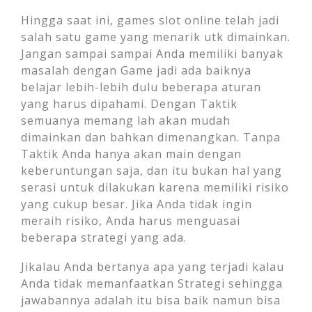
Hingga saat ini, games slot online telah jadi
salah satu game yang menarik utk dimainkan.
Jangan sampai sampai Anda memiliki banyak
masalah dengan Game jadi ada baiknya
belajar lebih-lebih dulu beberapa aturan
yang harus dipahami. Dengan Taktik
semuanya memang lah akan mudah
dimainkan dan bahkan dimenangkan. Tanpa
Taktik Anda hanya akan main dengan
keberuntungan saja, dan itu bukan hal yang
serasi untuk dilakukan karena memiliki risiko
yang cukup besar. Jika Anda tidak ingin
meraih risiko, Anda harus menguasai
beberapa strategi yang ada.
Jikalau Anda bertanya apa yang terjadi kalau
Anda tidak memanfaatkan Strategi sehingga
jawabannya adalah itu bisa baik namun bisa