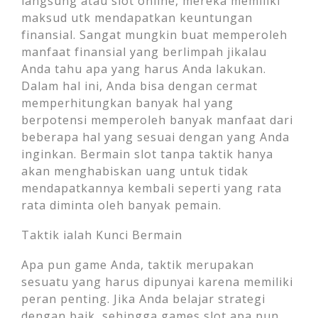
langsung atau slot online, mereka memiliki
maksud utk mendapatkan keuntungan
finansial. Sangat mungkin buat memperoleh
manfaat finansial yang berlimpah jikalau
Anda tahu apa yang harus Anda lakukan.
Dalam hal ini, Anda bisa dengan cermat
memperhitungkan banyak hal yang
berpotensi memperoleh banyak manfaat dari
beberapa hal yang sesuai dengan yang Anda
inginkan. Bermain slot tanpa taktik hanya
akan menghabiskan uang untuk tidak
mendapatkannya kembali seperti yang rata
rata diminta oleh banyak pemain.
Taktik ialah Kunci Bermain
Apa pun game Anda, taktik merupakan
sesuatu yang harus dipunyai karena memiliki
peran penting. Jika Anda belajar strategi
dengan baik, sehingga games slot apa pun