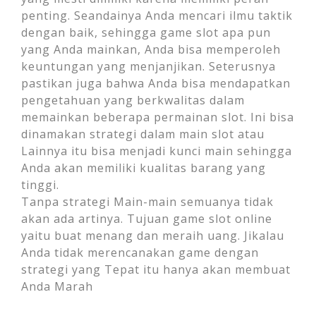
penting. Seandainya Anda mencari ilmu taktik
dengan baik, sehingga game slot apa pun
yang Anda mainkan, Anda bisa memperoleh
keuntungan yang menjanjikan. Seterusnya
pastikan juga bahwa Anda bisa mendapatkan
pengetahuan yang berkwalitas dalam
memainkan beberapa permainan slot. Ini bisa
dinamakan strategi dalam main slot atau
Lainnya itu bisa menjadi kunci main sehingga
Anda akan memiliki kualitas barang yang
tinggi.
Tanpa strategi Main-main semuanya tidak
akan ada artinya. Tujuan game slot online
yaitu buat menang dan meraih uang. Jikalau
Anda tidak merencanakan game dengan
strategi yang Tepat itu hanya akan membuat
Anda Marah