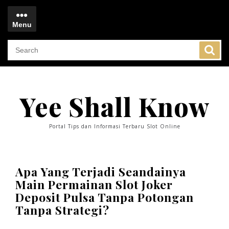
Skip
to
Menu
content
Menu
Yee Shall Know
Portal Tips dan Informasi Terbaru Slot Online
Apa Yang Terjadi Seandainya
Main Permainan Slot Joker
Deposit Pulsa Tanpa Potongan
Tanpa Strategi?