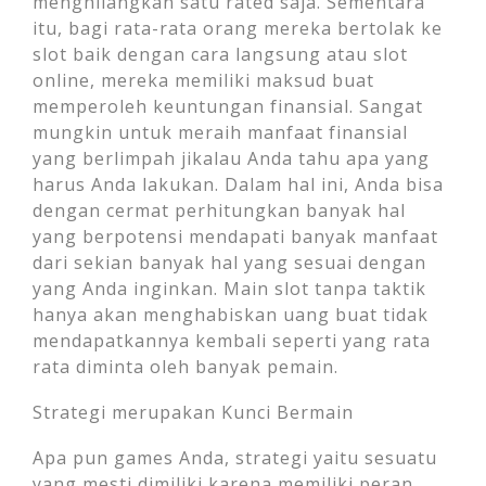
menghilangkan satu rated saja. Sementara
itu, bagi rata-rata orang mereka bertolak ke
slot baik dengan cara langsung atau slot
online, mereka memiliki maksud buat
memperoleh keuntungan finansial. Sangat
mungkin untuk meraih manfaat finansial
yang berlimpah jikalau Anda tahu apa yang
harus Anda lakukan. Dalam hal ini, Anda bisa
dengan cermat perhitungkan banyak hal
yang berpotensi mendapati banyak manfaat
dari sekian banyak hal yang sesuai dengan
yang Anda inginkan. Main slot tanpa taktik
hanya akan menghabiskan uang buat tidak
mendapatkannya kembali seperti yang rata
rata diminta oleh banyak pemain.
Strategi merupakan Kunci Bermain
Apa pun games Anda, strategi yaitu sesuatu
yang mesti dimiliki karena memiliki peran