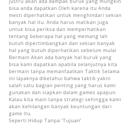
justru akan ada dampak buruk yang mungkin
bisa anda dapatkan Oleh karena itu Anda
mesti diperhatikan untuk menghindari sekian
banyak hal itu. Anda harus matikan juga
untuk bisa periksa dan memperhatikan
tentang beberapa hal yang memang lah
butuh dipertimbangkan dan sekian banyak
hal yang butuh diperhatikan sebelum mulai
Bermain Akan ada banyak hal buruk yang
bisa kami dapatkan apabila selanjutnya kita
bermain tanpa memanfaatkan Taktik Selama
ini layaknya diketahui bahwa taktik yakni
salah satu bagian penting yang harus kami
gunakan dan siapkan dalam games apapun.
Kalau kita main tanpa strategi sehingga kami
akan kehilangan banyak keuntungan dari
game itu.
Seperti Hidup Tanpa ‘Tujuan’