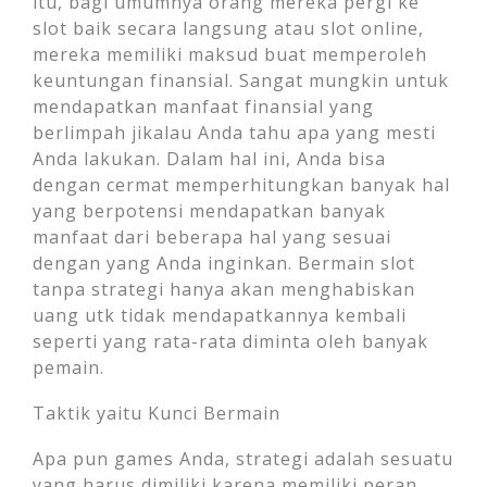
itu, bagi umumnya orang mereka pergi ke
slot baik secara langsung atau slot online,
mereka memiliki maksud buat memperoleh
keuntungan finansial. Sangat mungkin untuk
mendapatkan manfaat finansial yang
berlimpah jikalau Anda tahu apa yang mesti
Anda lakukan. Dalam hal ini, Anda bisa
dengan cermat memperhitungkan banyak hal
yang berpotensi mendapatkan banyak
manfaat dari beberapa hal yang sesuai
dengan yang Anda inginkan. Bermain slot
tanpa strategi hanya akan menghabiskan
uang utk tidak mendapatkannya kembali
seperti yang rata-rata diminta oleh banyak
pemain.
Taktik yaitu Kunci Bermain
Apa pun games Anda, strategi adalah sesuatu
yang harus dimiliki karena memiliki peran