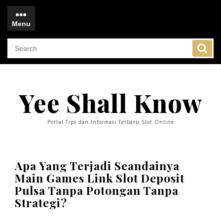
Skip
to
Menu
content
Menu
Yee Shall Know
Portal Tips dan Informasi Terbaru Slot Online
Apa Yang Terjadi Seandainya
Main Games Link Slot Deposit
Pulsa Tanpa Potongan Tanpa
Strategi?