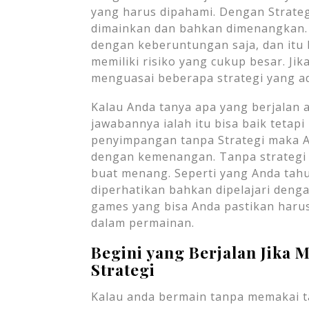
yang harus dipahami. Dengan Strat
dimainkan dan bahkan dimenangkan.
dengan keberuntungan saja, dan itu 
memiliki risiko yang cukup besar. Jik
menguasai beberapa strategi yang a
Kalau Anda tanya apa yang berjalan 
jawabannya ialah itu bisa baik tetapi
penyimpangan tanpa Strategi maka 
dengan kemenangan. Tanpa strategi 
buat menang. Seperti yang Anda tah
diperhatikan bahkan dipelajari denga
games yang bisa Anda pastikan haru
dalam permainan.
Begini yang Berjalan Jika M
Strategi
Kalau anda bermain tanpa memakai ta