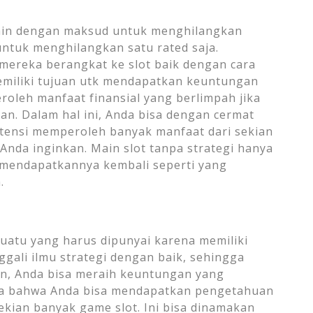
ain dengan maksud untuk menghilangkan
 untuk menghilangkan satu rated saja.
mereka berangkat ke slot baik dengan cara
emiliki tujuan utk mendapatkan keuntungan
roleh manfaat finansial yang berlimpah jika
an. Dalam hal ini, Anda bisa dengan cermat
tensi memperoleh banyak manfaat dari sekian
Anda inginkan. Main slot tanpa strategi hanya
mendapatkannya kembali seperti yang
.
suatu yang harus dipunyai karena memiliki
gali ilmu strategi dengan baik, sehingga
n, Anda bisa meraih keuntungan yang
juga bahwa Anda bisa mendapatkan pengetahuan
kian banyak game slot. Ini bisa dinamakan