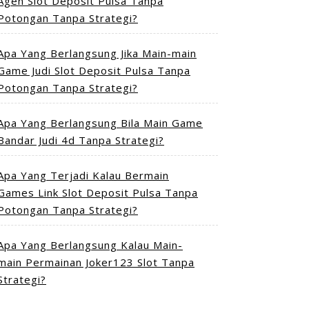
Agen Slot Deposit Pulsa Tanpa
Potongan Tanpa Strategi?
Apa Yang Berlangsung Jika Main-main
Game Judi Slot Deposit Pulsa Tanpa
Potongan Tanpa Strategi?
Apa Yang Berlangsung Bila Main Game
Bandar Judi 4d Tanpa Strategi?
Apa Yang Terjadi Kalau Bermain
Games Link Slot Deposit Pulsa Tanpa
Potongan Tanpa Strategi?
Apa Yang Berlangsung Kalau Main-
main Permainan Joker123 Slot Tanpa
Strategi?