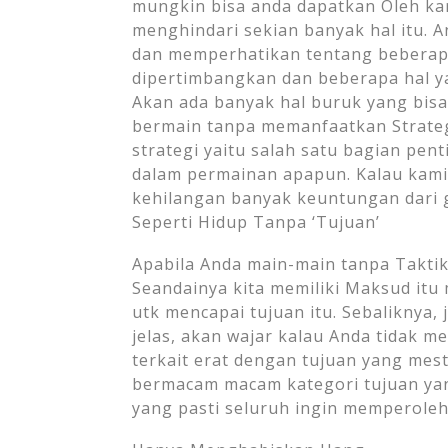
mungkin bisa anda dapatkan Oleh kar
menghindari sekian banyak hal itu. 
dan memperhatikan tentang beberap
dipertimbangkan dan beberapa hal y
Akan ada banyak hal buruk yang bisa
bermain tanpa memanfaatkan Strateg
strategi yaitu salah satu bagian pen
dalam permainan apapun. Kalau kami 
kehilangan banyak keuntungan dari 
Seperti Hidup Tanpa ‘Tujuan’
Apabila Anda main-main tanpa Taktik
Seandainya kita memiliki Maksud it
utk mencapai tujuan itu. Sebaliknya,
jelas, akan wajar kalau Anda tidak me
terkait erat dengan tujuan yang mest
bermacam macam kategori tujuan yang 
yang pasti seluruh ingin memperole