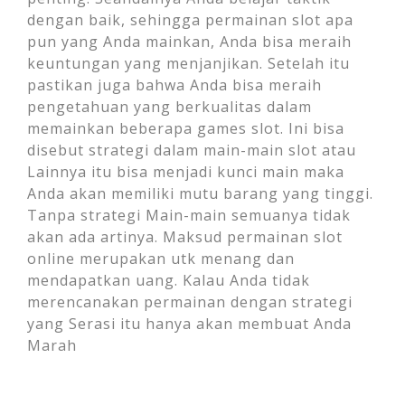
dengan baik, sehingga permainan slot apa
pun yang Anda mainkan, Anda bisa meraih
keuntungan yang menjanjikan. Setelah itu
pastikan juga bahwa Anda bisa meraih
pengetahuan yang berkualitas dalam
memainkan beberapa games slot. Ini bisa
disebut strategi dalam main-main slot atau
Lainnya itu bisa menjadi kunci main maka
Anda akan memiliki mutu barang yang tinggi.
Tanpa strategi Main-main semuanya tidak
akan ada artinya. Maksud permainan slot
online merupakan utk menang dan
mendapatkan uang. Kalau Anda tidak
merencanakan permainan dengan strategi
yang Serasi itu hanya akan membuat Anda
Marah