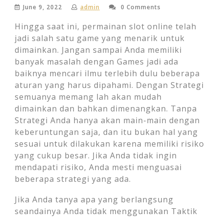
June 9, 2022
admin
0 Comments
Hingga saat ini, permainan slot online telah
jadi salah satu game yang menarik untuk
dimainkan. Jangan sampai Anda memiliki
banyak masalah dengan Games jadi ada
baiknya mencari ilmu terlebih dulu beberapa
aturan yang harus dipahami. Dengan Strategi
semuanya memang lah akan mudah
dimainkan dan bahkan dimenangkan. Tanpa
Strategi Anda hanya akan main-main dengan
keberuntungan saja, dan itu bukan hal yang
sesuai untuk dilakukan karena memiliki risiko
yang cukup besar. Jika Anda tidak ingin
mendapati risiko, Anda mesti menguasai
beberapa strategi yang ada.
Jika Anda tanya apa yang berlangsung
seandainya Anda tidak menggunakan Taktik