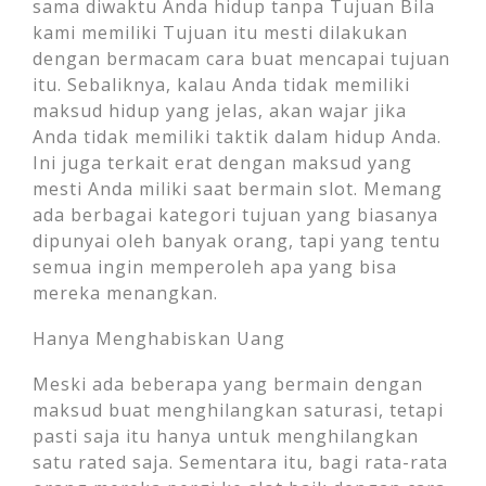
sama diwaktu Anda hidup tanpa Tujuan Bila
kami memiliki Tujuan itu mesti dilakukan
dengan bermacam cara buat mencapai tujuan
itu. Sebaliknya, kalau Anda tidak memiliki
maksud hidup yang jelas, akan wajar jika
Anda tidak memiliki taktik dalam hidup Anda.
Ini juga terkait erat dengan maksud yang
mesti Anda miliki saat bermain slot. Memang
ada berbagai kategori tujuan yang biasanya
dipunyai oleh banyak orang, tapi yang tentu
semua ingin memperoleh apa yang bisa
mereka menangkan.
Hanya Menghabiskan Uang
Meski ada beberapa yang bermain dengan
maksud buat menghilangkan saturasi, tetapi
pasti saja itu hanya untuk menghilangkan
satu rated saja. Sementara itu, bagi rata-rata