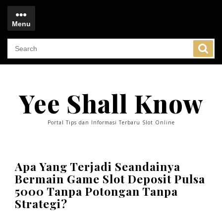
Skip
to
Menu
content
Menu
Yee Shall Know
Portal Tips dan Informasi Terbaru Slot Online
Apa Yang Terjadi Seandainya
Bermain Game Slot Deposit Pulsa
5000 Tanpa Potongan Tanpa
Strategi?