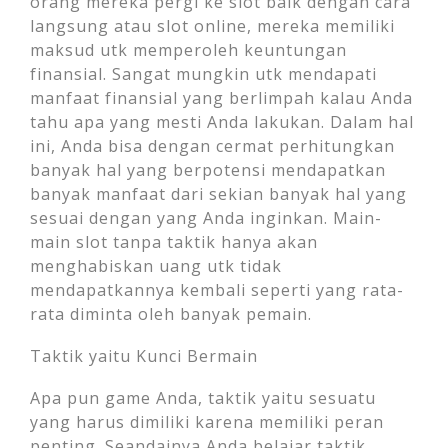
orang mereka pergi ke slot baik dengan cara
langsung atau slot online, mereka memiliki
maksud utk memperoleh keuntungan
finansial. Sangat mungkin utk mendapati
manfaat finansial yang berlimpah kalau Anda
tahu apa yang mesti Anda lakukan. Dalam hal
ini, Anda bisa dengan cermat perhitungkan
banyak hal yang berpotensi mendapatkan
banyak manfaat dari sekian banyak hal yang
sesuai dengan yang Anda inginkan. Main-
main slot tanpa taktik hanya akan
menghabiskan uang utk tidak
mendapatkannya kembali seperti yang rata-
rata diminta oleh banyak pemain.
Taktik yaitu Kunci Bermain
Apa pun game Anda, taktik yaitu sesuatu
yang harus dimiliki karena memiliki peran
penting. Seandainya Anda belajar taktik