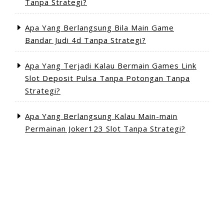
Tanpa Strategi?
Apa Yang Berlangsung Bila Main Game
Bandar Judi 4d Tanpa Strategi?
Apa Yang Terjadi Kalau Bermain Games Link
Slot Deposit Pulsa Tanpa Potongan Tanpa
Strategi?
Apa Yang Berlangsung Kalau Main-main
Permainan Joker123 Slot Tanpa Strategi?