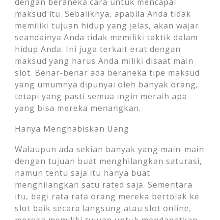
dengan beraneka cara untuk mencapai
maksud itu. Sebaliknya, apabila Anda tidak
memiliki tujuan hidup yang jelas, akan wajar
seandainya Anda tidak memiliki taktik dalam
hidup Anda. Ini juga terkait erat dengan
maksud yang harus Anda miliki disaat main
slot. Benar-benar ada beraneka tipe maksud
yang umumnya dipunyai oleh banyak orang,
tetapi yang pasti semua ingin meraih apa
yang bisa mereka menangkan.
Hanya Menghabiskan Uang
Walaupun ada sekian banyak yang main-main
dengan tujuan buat menghilangkan saturasi,
namun tentu saja itu hanya buat
menghilangkan satu rated saja. Sementara
itu, bagi rata rata orang mereka bertolak ke
slot baik secara langsung atau slot online,