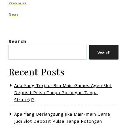
Post
Previous
Previous
navigation
Post
Next
Next
Post
Search
Search
Recent Posts
Apa Yang Terjadi Bila Main Games Agen Slot
Deposit Pulsa Tanpa Potongan Tanpa
Strategi?
Apa Yang Berlangsung Jika Main-main Game
Judi Slot Deposit Pulsa Tanpa Potongan