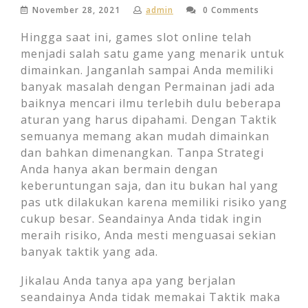
November 28, 2021
admin
0 Comments
Hingga saat ini, games slot online telah
menjadi salah satu game yang menarik untuk
dimainkan. Janganlah sampai Anda memiliki
banyak masalah dengan Permainan jadi ada
baiknya mencari ilmu terlebih dulu beberapa
aturan yang harus dipahami. Dengan Taktik
semuanya memang akan mudah dimainkan
dan bahkan dimenangkan. Tanpa Strategi
Anda hanya akan bermain dengan
keberuntungan saja, dan itu bukan hal yang
pas utk dilakukan karena memiliki risiko yang
cukup besar. Seandainya Anda tidak ingin
meraih risiko, Anda mesti menguasai sekian
banyak taktik yang ada.
Jikalau Anda tanya apa yang berjalan
seandainya Anda tidak memakai Taktik maka