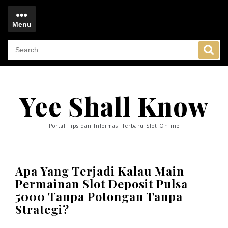
Skip
to
Menu
content
Menu
Yee Shall Know
Portal Tips dan Informasi Terbaru Slot Online
Apa Yang Terjadi Kalau Main
Permainan Slot Deposit Pulsa
5000 Tanpa Potongan Tanpa
Strategi?