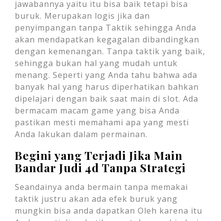
jawabannya yaitu itu bisa baik tetapi bisa
buruk. Merupakan logis jika dan
penyimpangan tanpa Taktik sehingga Anda
akan mendapatkan kegagalan dibandingkan
dengan kemenangan. Tanpa taktik yang baik,
sehingga bukan hal yang mudah untuk
menang. Seperti yang Anda tahu bahwa ada
banyak hal yang harus diperhatikan bahkan
dipelajari dengan baik saat main di slot. Ada
bermacam macam game yang bisa Anda
pastikan mesti memahami apa yang mesti
Anda lakukan dalam permainan.
Begini yang Terjadi Jika Main
Bandar Judi 4d Tanpa Strategi
Seandainya anda bermain tanpa memakai
taktik justru akan ada efek buruk yang
mungkin bisa anda dapatkan Oleh karena itu