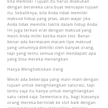
kita memiliki Tujuan itu harus dilakukan
dengan beraneka cara buat mencapai tujuan
itu. Sebaliknya, bila Anda tidak memiliki
maksud hidup yang jelas, akan wajar jika
Anda tidak memiliki taktik dalam hidup Anda.
Ini juga terkait erat dengan maksud yang
mesti Anda miliki ketika main slot. Benar-
benar ada bermacam macam tipe maksud
yang umumnya dimiliki oleh banyak orang,
tapi yang tentu semua ingin mendapati apa
yang bisa mereka menangkan.
Hanya Menghabiskan Uang
Meski ada beberapa yang main-main dengan
tujuan untuk menghilangkan saturasi, tapi
tentu saja itu hanya untuk menghilangkan
satu rated saja. Sementara itu, bagi biasanya
orang mereka bertolak ke slot baik dengan