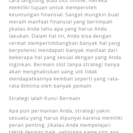
cara langsung atau slot online, mereka
memiliki tujuan untuk memperoleh
keuntungan finansial. Sangat mungkin buat
meraih manfaat finansial yang berlimpah
jikalau Anda tahu apa yang harus Anda
lakukan. Dalam hal ini, Anda bisa dengan
cermat mempertimbangkan banyak hal yang
berpotensi mendapati banyak manfaat dari
beberapa hal yang sesuai dengan yang Anda
inginkan. Bermain slot tanpa strategi hanya
akan menghabiskan uang utk tidak
mendapatkannya kembali seperti yang rata-
rata diminta oleh banyak pemain.
Strategi ialah Kunci Bermain
Apa pun permainan Anda, strategi yakni
sesuatu yang harus dipunyai karena memiliki
peran penting. Jikalau Anda mempelajari
taktik dengan baik, sehingga game slot apa