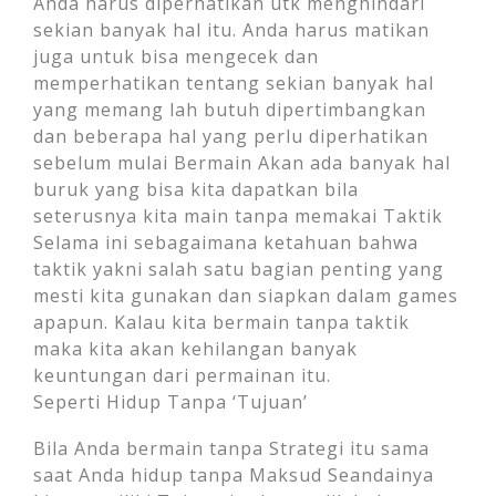
Anda harus diperhatikan utk menghindari
sekian banyak hal itu. Anda harus matikan
juga untuk bisa mengecek dan
memperhatikan tentang sekian banyak hal
yang memang lah butuh dipertimbangkan
dan beberapa hal yang perlu diperhatikan
sebelum mulai Bermain Akan ada banyak hal
buruk yang bisa kita dapatkan bila
seterusnya kita main tanpa memakai Taktik
Selama ini sebagaimana ketahuan bahwa
taktik yakni salah satu bagian penting yang
mesti kita gunakan dan siapkan dalam games
apapun. Kalau kita bermain tanpa taktik
maka kita akan kehilangan banyak
keuntungan dari permainan itu.
Seperti Hidup Tanpa ‘Tujuan’
Bila Anda bermain tanpa Strategi itu sama
saat Anda hidup tanpa Maksud Seandainya