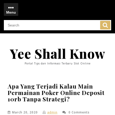
Skip
to
Menu
content
Menu
Yee Shall Know
Portal Tips dan Informasi Terbaru Slot Online
Apa Yang Terjadi Kalau Main
Permainan Poker Online Deposit
10rb Tanpa Strategi?
March 20, 2020
admin
0 Comments