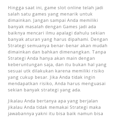
Hingga saat ini, game slot online telah jadi
salah satu games yang menarik untuk
dimainkan. Jangan sampai Anda memiliki
banyak masalah dengan Games jadi ada
baiknya mencari ilmu apalagi dahulu sekian
banyak aturan yang harus dipahami. Dengan
Strategi semuanya benar-benar akan mudah
dimainkan dan bahkan dimenangkan. Tanpa
Strategi Anda hanya akan main dengan
keberuntungan saja, dan itu bukan hal yang
sesuai utk dilakukan karena memiliki risiko
yang cukup besar. Jika Anda tidak ingin
mendapatkan risiko, Anda harus menguasai
sekian banyak strategi yang ada.
Jikalau Anda bertanya apa yang berjalan
jikalau Anda tidak memakai Strategi maka
jawabannya yakni itu bisa baik namun bisa