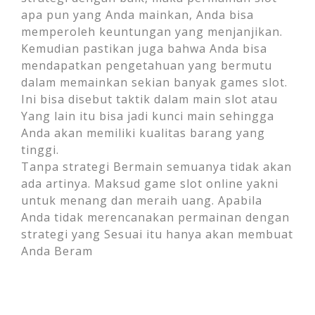
apa pun yang Anda mainkan, Anda bisa
memperoleh keuntungan yang menjanjikan.
Kemudian pastikan juga bahwa Anda bisa
mendapatkan pengetahuan yang bermutu
dalam memainkan sekian banyak games slot.
Ini bisa disebut taktik dalam main slot atau
Yang lain itu bisa jadi kunci main sehingga
Anda akan memiliki kualitas barang yang
tinggi.
Tanpa strategi Bermain semuanya tidak akan
ada artinya. Maksud game slot online yakni
untuk menang dan meraih uang. Apabila
Anda tidak merencanakan permainan dengan
strategi yang Sesuai itu hanya akan membuat
Anda Beram