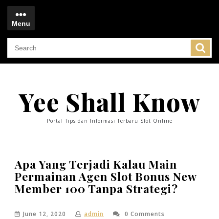
Skip
to
Menu
content
Menu
Yee Shall Know
Portal Tips dan Informasi Terbaru Slot Online
Apa Yang Terjadi Kalau Main
Permainan Agen Slot Bonus New
Member 100 Tanpa Strategi?
June 12, 2020
admin
0 Comments