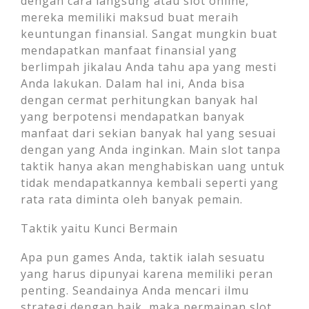
dengan cara langsung atau slot online,
mereka memiliki maksud buat meraih
keuntungan finansial. Sangat mungkin buat
mendapatkan manfaat finansial yang
berlimpah jikalau Anda tahu apa yang mesti
Anda lakukan. Dalam hal ini, Anda bisa
dengan cermat perhitungkan banyak hal
yang berpotensi mendapatkan banyak
manfaat dari sekian banyak hal yang sesuai
dengan yang Anda inginkan. Main slot tanpa
taktik hanya akan menghabiskan uang untuk
tidak mendapatkannya kembali seperti yang
rata rata diminta oleh banyak pemain.
Taktik yaitu Kunci Bermain
Apa pun games Anda, taktik ialah sesuatu
yang harus dipunyai karena memiliki peran
penting. Seandainya Anda mencari ilmu
strategi dengan baik, maka permainan slot