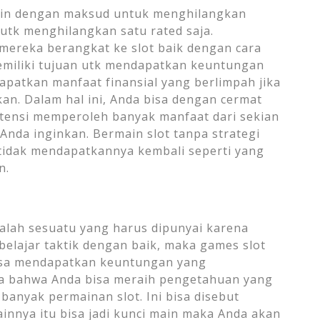
ain dengan maksud untuk menghilangkan
 utk menghilangkan satu rated saja.
mereka berangkat ke slot baik dengan cara
emiliki tujuan utk mendapatkan keuntungan
apatkan manfaat finansial yang berlimpah jika
an. Dalam hal ini, Anda bisa dengan cermat
tensi memperoleh banyak manfaat dari sekian
Anda inginkan. Bermain slot tanpa strategi
idak mendapatkannya kembali seperti yang
n.
alah sesuatu yang harus dipunyai karena
 belajar taktik dengan baik, maka games slot
isa mendapatkan keuntungan yang
uga bahwa Anda bisa meraih pengetahuan yang
banyak permainan slot. Ini bisa disebut
ainnya itu bisa jadi kunci main maka Anda akan