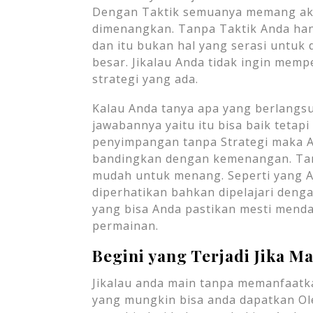
Dengan Taktik semuanya memang ak
dimenangkan. Tanpa Taktik Anda ha
dan itu bukan hal yang serasi untuk 
besar. Jikalau Anda tidak ingin mem
strategi yang ada.
Kalau Anda tanya apa yang berlangsu
jawabannya yaitu itu bisa baik tetap
penyimpangan tanpa Strategi maka 
bandingkan dengan kemenangan. Tanp
mudah untuk menang. Seperti yang A
diperhatikan bahkan dipelajari denga
yang bisa Anda pastikan mesti mend
permainan.
Begini yang Terjadi Jika Ma
Jikalau anda main tanpa memanfaatk
yang mungkin bisa anda dapatkan Ole