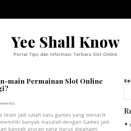
Yee Shall Know
Portal Tips dan Informasi Terbaru Slot Online
in-main Permainan Slot Online
Se
gi?
mments
R
ne telah jadi salah satu games yang menarik
 memiliki banyak masalah dengan Games jadi
kian banyak aturan yang harus dipahami.