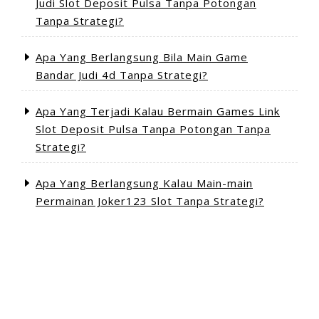
Judi Slot Deposit Pulsa Tanpa Potongan
Tanpa Strategi?
Apa Yang Berlangsung Bila Main Game
Bandar Judi 4d Tanpa Strategi?
Apa Yang Terjadi Kalau Bermain Games Link
Slot Deposit Pulsa Tanpa Potongan Tanpa
Strategi?
Apa Yang Berlangsung Kalau Main-main
Permainan Joker123 Slot Tanpa Strategi?