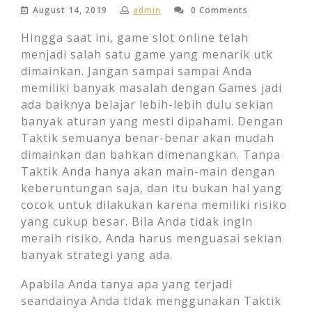
August 14, 2019
admin
0 Comments
Hingga saat ini, game slot online telah
menjadi salah satu game yang menarik utk
dimainkan. Jangan sampai sampai Anda
memiliki banyak masalah dengan Games jadi
ada baiknya belajar lebih-lebih dulu sekian
banyak aturan yang mesti dipahami. Dengan
Taktik semuanya benar-benar akan mudah
dimainkan dan bahkan dimenangkan. Tanpa
Taktik Anda hanya akan main-main dengan
keberuntungan saja, dan itu bukan hal yang
cocok untuk dilakukan karena memiliki risiko
yang cukup besar. Bila Anda tidak ingin
meraih risiko, Anda harus menguasai sekian
banyak strategi yang ada.
Apabila Anda tanya apa yang terjadi
seandainya Anda tidak menggunakan Taktik