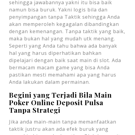
sehingga jawabannya yakni itu bisa baik
namun bisa buruk. Yakni logis bila dan
penyimpangan tanpa Taktik sehingga Anda
akan memperoleh kegagalan dibandingkan
dengan kemenangan. Tanpa taktik yang baik,
maka bukan hal yang mudah utk menang.
Seperti yang Anda tahu bahwa ada banyak
hal yang harus diperhatikan bahkan
dipelajari dengan baik saat main di slot. Ada
bermacam macam game yang bisa Anda
pastikan mesti memahami apa yang harus
Anda lakukan dalam permainan.
Begini yang Terjadi Bila Main
Poker Online Deposit Pulsa
Tanpa Strategi
Jika anda main-main tanpa memanfaatkan
taktik justru akan ada efek buruk yang