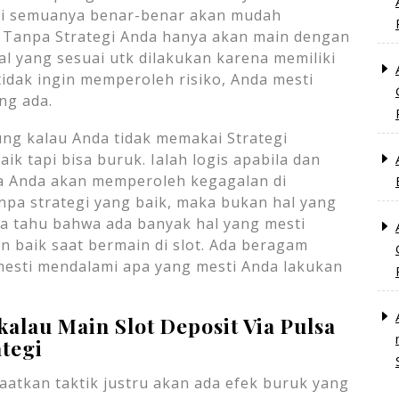
gi semuanya benar-benar akan mudah
 Tanpa Strategi Anda hanya akan main dengan
l yang sesuai utk dilakukan karena memiliki
tidak ingin memperoleh risiko, Anda mesti
ng ada.
ng kalau Anda tidak memakai Strategi
ik tapi bisa buruk. Ialah logis apabila dan
a Anda akan memperoleh kegagalan di
a strategi yang baik, maka bukan hal yang
a tahu bahwa ada banyak hal yang mesti
n baik saat bermain di slot. Ada beragam
mesti mendalami apa yang mesti Anda lakukan
kalau Main Slot Deposit Via Pulsa
tegi
atkan taktik justru akan ada efek buruk yang