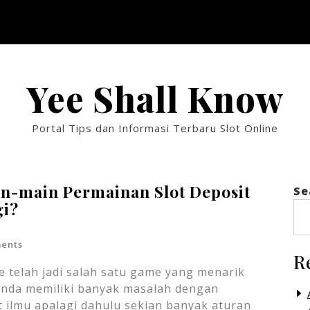
Yee Shall Know
Portal Tips dan Informasi Terbaru Slot Online
in-main Permainan Slot Deposit
Se
gi?
ents
R
ne telah jadi salah satu game yang menarik
Anda memiliki banyak masalah dengan
 ilmu apalagi dahulu sekian banyak aturan