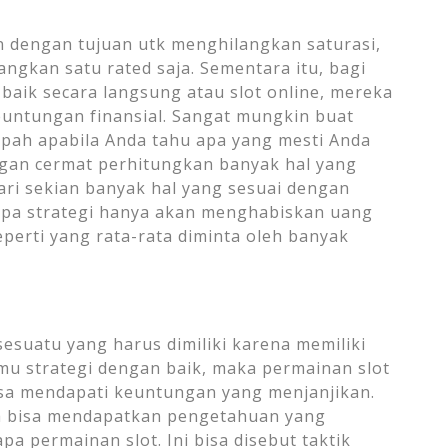
n dengan tujuan utk menghilangkan saturasi,
angkan satu rated saja. Sementara itu, bagi
 baik secara langsung atau slot online, mereka
untungan finansial. Sangat mungkin buat
mpah apabila Anda tahu apa yang mesti Anda
engan cermat perhitungkan banyak hal yang
ri sekian banyak hal yang sesuai dengan
anpa strategi hanya akan menghabiskan uang
perti yang rata-rata diminta oleh banyak
esuatu yang harus dimiliki karena memiliki
lmu strategi dengan baik, maka permainan slot
sa mendapati keuntungan yang menjanjikan.
da bisa mendapatkan pengetahuan yang
 permainan slot. Ini bisa disebut taktik