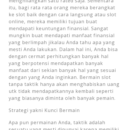
menghilangkan satu rated saja. Sementara
itu, bagi rata rata orang mereka berangkat
ke slot baik dengan cara langsung atau slot
online, mereka memiliki tujuan buat
mendapati keuntungan finansial. Sangat
mungkin buat mendapati manfaat finansial
yang berlimpah jikalau Anda tahu apa yang
mesti Anda lakukan. Dalam hal ini, Anda bisa
dengan cermat perhitungkan banyak hal
yang berpotensi mendapatkan banyak
manfaat dari sekian banyak hal yang sesuai
dengan yang Anda inginkan. Bermain slot
tanpa taktik hanya akan menghabiskan uang
utk tidak mendapatkannya kembali seperti
yang biasanya diminta oleh banyak pemain.
Strategi yakni Kunci Bermain
Apa pun permainan Anda, taktik adalah
sesuatu yang mesti dipunyai karena memiliki