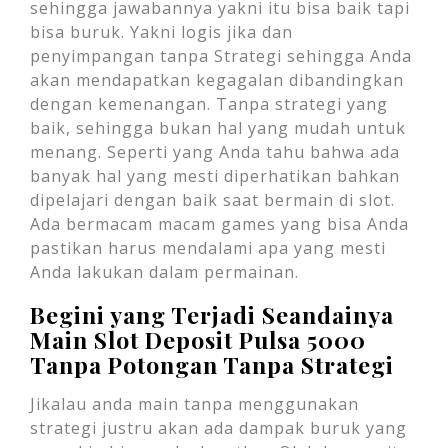
sehingga jawabannya yakni itu bisa baik tapi
bisa buruk. Yakni logis jika dan
penyimpangan tanpa Strategi sehingga Anda
akan mendapatkan kegagalan dibandingkan
dengan kemenangan. Tanpa strategi yang
baik, sehingga bukan hal yang mudah untuk
menang. Seperti yang Anda tahu bahwa ada
banyak hal yang mesti diperhatikan bahkan
dipelajari dengan baik saat bermain di slot.
Ada bermacam macam games yang bisa Anda
pastikan harus mendalami apa yang mesti
Anda lakukan dalam permainan.
Begini yang Terjadi Seandainya
Main Slot Deposit Pulsa 5000
Tanpa Potongan Tanpa Strategi
Jikalau anda main tanpa menggunakan
strategi justru akan ada dampak buruk yang