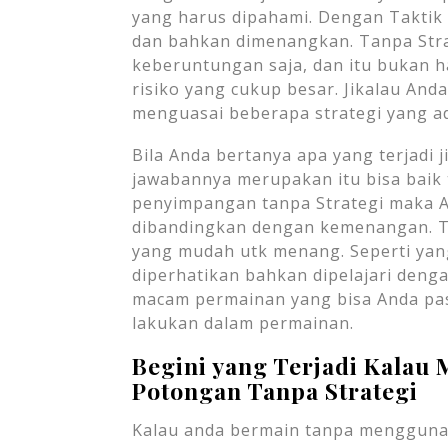
yang harus dipahami. Dengan Takti
dan bahkan dimenangkan. Tanpa Str
keberuntungan saja, dan itu bukan ha
risiko yang cukup besar. Jikalau Anda
menguasai beberapa strategi yang a
Bila Anda bertanya apa yang terjadi 
jawabannya merupakan itu bisa baik t
penyimpangan tanpa Strategi maka 
dibandingkan dengan kemenangan. Ta
yang mudah utk menang. Seperti yan
diperhatikan bahkan dipelajari denga
macam permainan yang bisa Anda pa
lakukan dalam permainan.
Begini yang Terjadi Kalau 
Potongan Tanpa Strategi
Kalau anda bermain tanpa menggunak