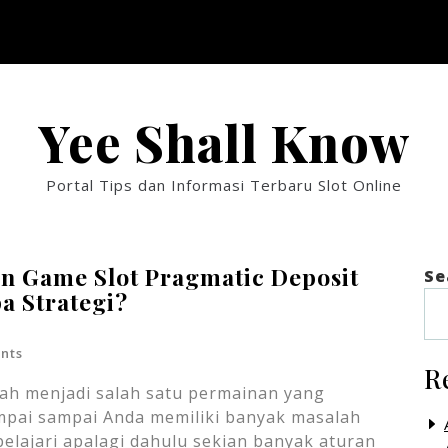
Yee Shall Know
Portal Tips dan Informasi Terbaru Slot Online
in Game Slot Pragmatic Deposit
Se
a Strategi?
nts
R
elah menjadi salah satu permainan yang
mpai sampai Anda memiliki banyak masalah
lajari apalagi dahulu sekian banyak aturan