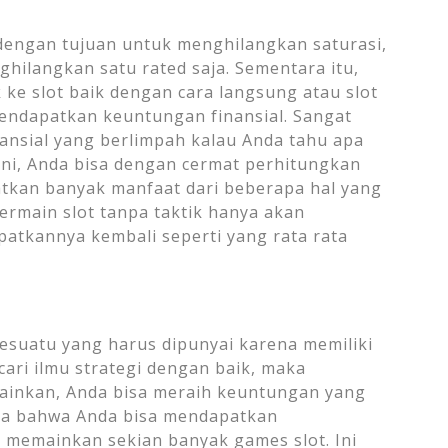
dengan tujuan untuk menghilangkan saturasi,
nghilangkan satu rated saja. Sementara itu,
 ke slot baik dengan cara langsung atau slot
mendapatkan keuntungan finansial. Sangat
ansial yang berlimpah kalau Anda tahu apa
ini, Anda bisa dengan cermat perhitungkan
tkan banyak manfaat dari beberapa hal yang
ermain slot tanpa taktik hanya akan
atkannya kembali seperti yang rata rata
sesuatu yang harus dipunyai karena memiliki
ari ilmu strategi dengan baik, maka
ainkan, Anda bisa meraih keuntungan yang
uga bahwa Anda bisa mendapatkan
 memainkan sekian banyak games slot. Ini