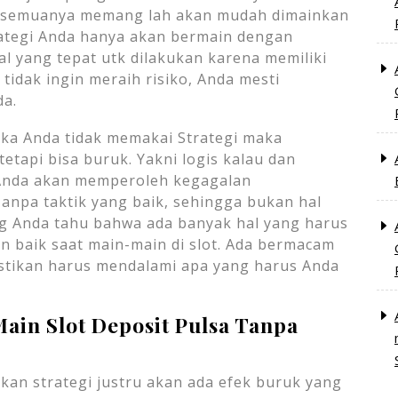
k semuanya memang lah akan mudah dimainkan
ategi Anda hanya akan bermain dengan
l yang tepat utk dilakukan karena memiliki
 tidak ingin meraih risiko, Anda mesti
da.
jika Anda tidak memakai Strategi maka
etapi bisa buruk. Yakni logis kalau dan
Anda akan memperoleh kegagalan
npa taktik yang baik, sehingga bukan hal
g Anda tahu bahwa ada banyak hal yang harus
n baik saat main-main di slot. Ada bermacam
stikan harus mendalami apa yang harus Anda
Main Slot Deposit Pulsa Tanpa
an strategi justru akan ada efek buruk yang