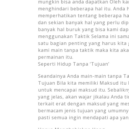
mungkin bisa anda dapatkan Oleh kar
menghindari beberapa hal itu. Anda 
memperhatikan tentang beberapa ha
dan sekian banyak hal yang perlu di
banyak hal buruk yang bisa kami dap
menggunakan Taktik Selama ini sama 
satu bagian penting yang harus kita
kami main tanpa taktik maka kita ak
permainan itu.
Seperti Hidup Tanpa ‘Tujuan’
Seandainya Anda main-main tanpa Ta
Tujuan Bila kita memiliki Maksud it
untuk mencapai maksud itu. Sebalikny
yang jelas, akan wajar jikalau Anda t
terkait erat dengan maksud yang mes
bermacam jenis tujuan yang umumny
pasti semua ingin mendapati apa ya