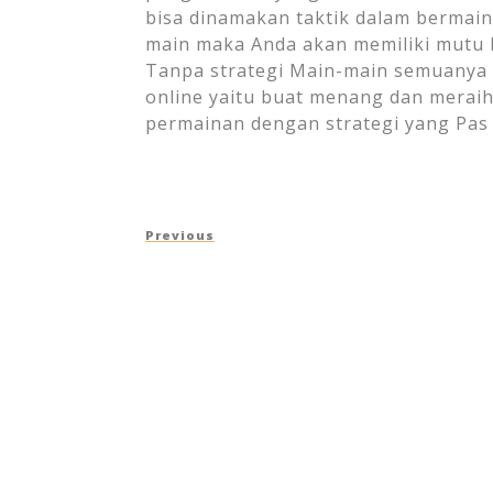
bisa dinamakan taktik dalam bermain s
main maka Anda akan memiliki mutu 
Tanpa strategi Main-main semuanya t
online yaitu buat menang dan merai
permainan dengan strategi yang Pa
Post
Previous
Previous
navigation
Post