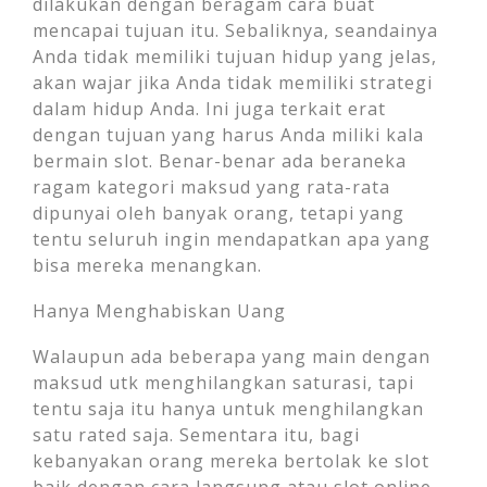
dilakukan dengan beragam cara buat
mencapai tujuan itu. Sebaliknya, seandainya
Anda tidak memiliki tujuan hidup yang jelas,
akan wajar jika Anda tidak memiliki strategi
dalam hidup Anda. Ini juga terkait erat
dengan tujuan yang harus Anda miliki kala
bermain slot. Benar-benar ada beraneka
ragam kategori maksud yang rata-rata
dipunyai oleh banyak orang, tetapi yang
tentu seluruh ingin mendapatkan apa yang
bisa mereka menangkan.
Hanya Menghabiskan Uang
Walaupun ada beberapa yang main dengan
maksud utk menghilangkan saturasi, tapi
tentu saja itu hanya untuk menghilangkan
satu rated saja. Sementara itu, bagi
kebanyakan orang mereka bertolak ke slot