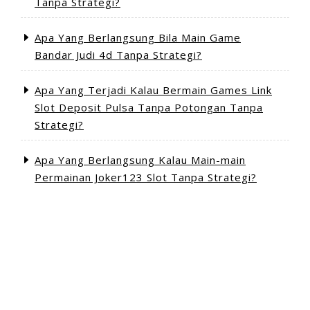
Tanpa Strategi?
Apa Yang Berlangsung Bila Main Game
Bandar Judi 4d Tanpa Strategi?
Apa Yang Terjadi Kalau Bermain Games Link
Slot Deposit Pulsa Tanpa Potongan Tanpa
Strategi?
Apa Yang Berlangsung Kalau Main-main
Permainan Joker123 Slot Tanpa Strategi?