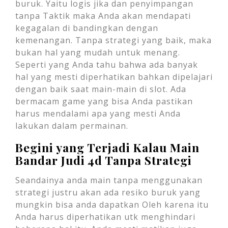
buruk. Yaitu logis jika dan penyimpangan
tanpa Taktik maka Anda akan mendapati
kegagalan di bandingkan dengan
kemenangan. Tanpa strategi yang baik, maka
bukan hal yang mudah untuk menang.
Seperti yang Anda tahu bahwa ada banyak
hal yang mesti diperhatikan bahkan dipelajari
dengan baik saat main-main di slot. Ada
bermacam game yang bisa Anda pastikan
harus mendalami apa yang mesti Anda
lakukan dalam permainan.
Begini yang Terjadi Kalau Main
Bandar Judi 4d Tanpa Strategi
Seandainya anda main tanpa menggunakan
strategi justru akan ada resiko buruk yang
mungkin bisa anda dapatkan Oleh karena itu
Anda harus diperhatikan utk menghindari