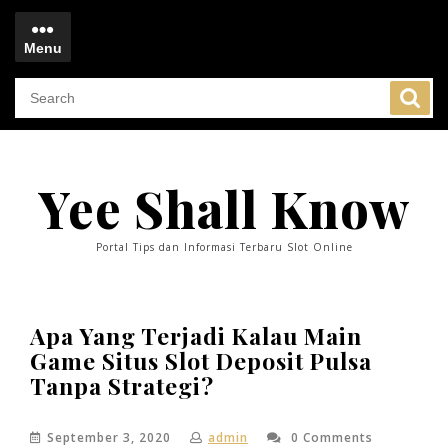
Skip
to
Menu
content
Menu
Yee Shall Know
Portal Tips dan Informasi Terbaru Slot Online
Apa Yang Terjadi Kalau Main
Game Situs Slot Deposit Pulsa
Tanpa Strategi?
September 3, 2020
admin
0 Comments