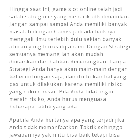
Hingga saat ini, game slot online telah jadi
salah satu game yang menarik utk dimainkan.
Jangan sampai sampai Anda memiliki banyak
masalah dengan Games jadi ada baiknya
menggali ilmu terlebih dulu sekian banyak
aturan yang harus dipahami. Dengan Strategi
semuanya memang lah akan mudah
dimainkan dan bahkan dimenangkan. Tanpa
Strategi Anda hanya akan main-main dengan
keberuntungan saja, dan itu bukan hal yang
pas untuk dilakukan karena memiliki risiko
yang cukup besar. Bila Anda tidak ingin
meraih risiko, Anda harus menguasai
beberapa taktik yang ada.
Apabila Anda bertanya apa yang terjadi jika
Anda tidak memanfaatkan Taktik sehingga
jawabannya yakni itu bisa baik tetapi bisa