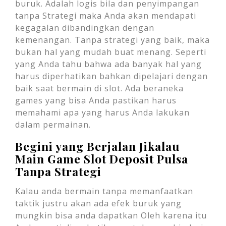
buruk. Adalah logis bila dan penyimpangan
tanpa Strategi maka Anda akan mendapati
kegagalan dibandingkan dengan
kemenangan. Tanpa strategi yang baik, maka
bukan hal yang mudah buat menang. Seperti
yang Anda tahu bahwa ada banyak hal yang
harus diperhatikan bahkan dipelajari dengan
baik saat bermain di slot. Ada beraneka
games yang bisa Anda pastikan harus
memahami apa yang harus Anda lakukan
dalam permainan.
Begini yang Berjalan Jikalau
Main Game Slot Deposit Pulsa
Tanpa Strategi
Kalau anda bermain tanpa memanfaatkan
taktik justru akan ada efek buruk yang
mungkin bisa anda dapatkan Oleh karena itu