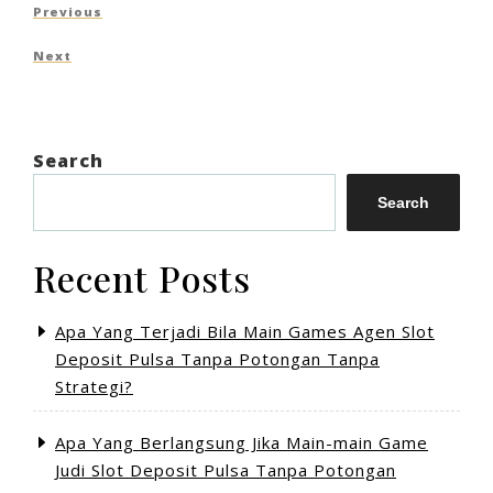
Post
Previous
Previous
navigation
Post
Next
Next
Post
Search
Search
Recent Posts
Apa Yang Terjadi Bila Main Games Agen Slot
Deposit Pulsa Tanpa Potongan Tanpa
Strategi?
Apa Yang Berlangsung Jika Main-main Game
Judi Slot Deposit Pulsa Tanpa Potongan