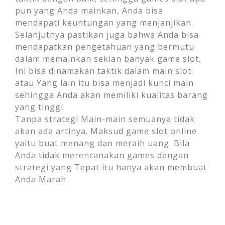
pun yang Anda mainkan, Anda bisa
mendapati keuntungan yang menjanjikan.
Selanjutnya pastikan juga bahwa Anda bisa
mendapatkan pengetahuan yang bermutu
dalam memainkan sekian banyak game slot.
Ini bisa dinamakan taktik dalam main slot
atau Yang lain itu bisa menjadi kunci main
sehingga Anda akan memiliki kualitas barang
yang tinggi.
Tanpa strategi Main-main semuanya tidak
akan ada artinya. Maksud game slot online
yaitu buat menang dan meraih uang. Bila
Anda tidak merencanakan games dengan
strategi yang Tepat itu hanya akan membuat
Anda Marah