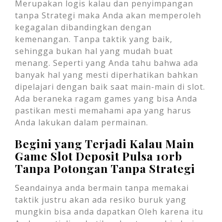
Merupakan logis kalau dan penyimpangan
tanpa Strategi maka Anda akan memperoleh
kegagalan dibandingkan dengan
kemenangan. Tanpa taktik yang baik,
sehingga bukan hal yang mudah buat
menang. Seperti yang Anda tahu bahwa ada
banyak hal yang mesti diperhatikan bahkan
dipelajari dengan baik saat main-main di slot.
Ada beraneka ragam games yang bisa Anda
pastikan mesti memahami apa yang harus
Anda lakukan dalam permainan.
Begini yang Terjadi Kalau Main
Game Slot Deposit Pulsa 10rb
Tanpa Potongan Tanpa Strategi
Seandainya anda bermain tanpa memakai
taktik justru akan ada resiko buruk yang
mungkin bisa anda dapatkan Oleh karena itu