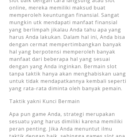
slot baik dengan cara langsung atau slot
online, mereka memiliki maksud buat
memperoleh keuntungan finansial. Sangat
mungkin utk mendapati manfaat finansial
yang berlimpah jikalau Anda tahu apa yang
harus Anda lakukan. Dalam hal ini, Anda bisa
dengan cermat mempertimbangkan banyak
hal yang berpotensi memperoleh banyak
manfaat dari beberapa hal yang sesuai
dengan yang Anda inginkan. Bermain slot
tanpa taktik hanya akan menghabiskan uang
untuk tidak mendapatkannya kembali seperti
yang rata-rata diminta oleh banyak pemain.
Taktik yakni Kunci Bermain
Apa pun game Anda, strategi merupakan
sesuatu yang harus dimiliki karena memiliki
peran penting. Jika Anda menuntut ilmu
taktik dengan baik, sehingga games slot apa