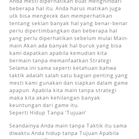
Anda mesti diperhatikan buat menghindari
beberapa hal itu. Anda harus matikan juga
utk bisa mengecek dan memperhatikan
tentang sekian banyak hal yang benar-benar
perlu dipertimbangkan dan beberapa hal
yang perlu diperhatikan sebelum mulai Main-
main Akan ada banyak hal buruk yang bisa
kami dapatkan apabila kemudian kita
bermain tanpa memanfaatkan Strategi
Selama ini sama seperti ketahuan bahwa
taktik adalah salah satu bagian penting yang
mesti kami gunakan dan siapkan dalam game
apapun. Apabila kita main tanpa strategi
maka kita akan kehilangan banyak
keuntungan dari game itu.
Seperti Hidup Tanpa ‘Tujuan’
Seandainya Anda main tanpa Taktik itu sama
diwaktu Anda hidup tanpa Tujuan Apabila