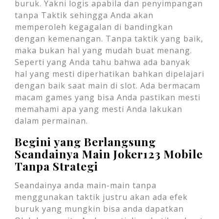
buruk. Yakni logis apabila dan penyimpangan
tanpa Taktik sehingga Anda akan
memperoleh kegagalan di bandingkan
dengan kemenangan. Tanpa taktik yang baik,
maka bukan hal yang mudah buat menang.
Seperti yang Anda tahu bahwa ada banyak
hal yang mesti diperhatikan bahkan dipelajari
dengan baik saat main di slot. Ada bermacam
macam games yang bisa Anda pastikan mesti
memahami apa yang mesti Anda lakukan
dalam permainan.
Begini yang Berlangsung
Seandainya Main Joker123 Mobile
Tanpa Strategi
Seandainya anda main-main tanpa
menggunakan taktik justru akan ada efek
buruk yang mungkin bisa anda dapatkan