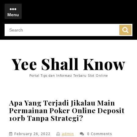
Skip
to
Menu
content
Menu
Yee Shall Know
Portal Tips dan Informasi Terbaru Slot Online
Apa Yang Terjadi Jikalau Main
Permainan Poker Online Deposit
10rb Tanpa Strategi?
February 26, 2022
admin
0 Comments