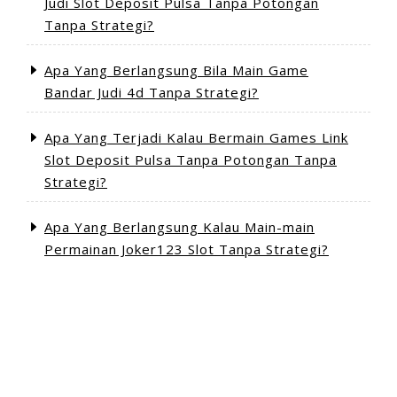
Judi Slot Deposit Pulsa Tanpa Potongan
Tanpa Strategi?
Apa Yang Berlangsung Bila Main Game
Bandar Judi 4d Tanpa Strategi?
Apa Yang Terjadi Kalau Bermain Games Link
Slot Deposit Pulsa Tanpa Potongan Tanpa
Strategi?
Apa Yang Berlangsung Kalau Main-main
Permainan Joker123 Slot Tanpa Strategi?