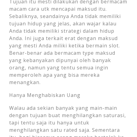
Tujuan itu mesti dilakukan dengan bermacam
macam cara utk mencapai maksud itu.
Sebaliknya, seandainya Anda tidak memiliki
tujuan hidup yang jelas, akan wajar kalau
Anda tidak memiliki strategi dalam hidup
Anda. Ini juga terkait erat dengan maksud
yang mesti Anda miliki ketika bermain slot.
Benar-benar ada bermacam type maksud
yang kebanyakan dipunyai oleh banyak
orang, namun yang tentu semua ingin
memperoleh apa yang bisa mereka
menangkan.
Hanya Menghabiskan Uang
Walau ada sekian banyak yang main-main
dengan tujuan buat menghilangkan saturasi,
tapi tentu saja itu hanya untuk
menghilangkan satu rated saja. Sementara