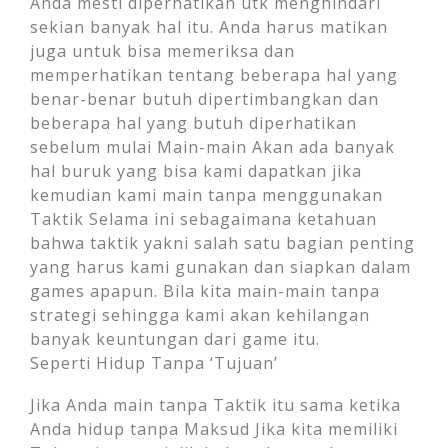
Anda mesti diperhatikan utk menghindari
sekian banyak hal itu. Anda harus matikan
juga untuk bisa memeriksa dan
memperhatikan tentang beberapa hal yang
benar-benar butuh dipertimbangkan dan
beberapa hal yang butuh diperhatikan
sebelum mulai Main-main Akan ada banyak
hal buruk yang bisa kami dapatkan jika
kemudian kami main tanpa menggunakan
Taktik Selama ini sebagaimana ketahuan
bahwa taktik yakni salah satu bagian penting
yang harus kami gunakan dan siapkan dalam
games apapun. Bila kita main-main tanpa
strategi sehingga kami akan kehilangan
banyak keuntungan dari game itu.
Seperti Hidup Tanpa ‘Tujuan’
Jika Anda main tanpa Taktik itu sama ketika
Anda hidup tanpa Maksud Jika kita memiliki