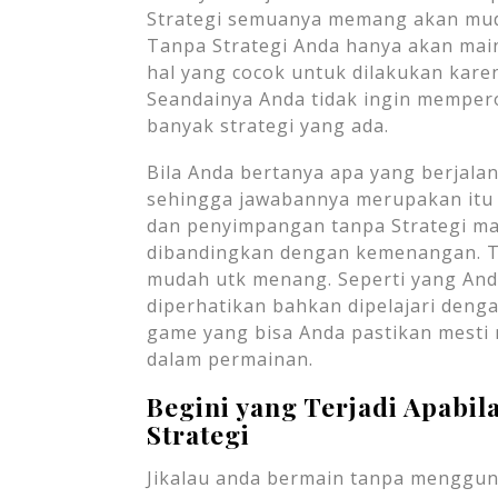
Strategi semuanya memang akan mu
Tanpa Strategi Anda hanya akan mai
hal yang cocok untuk dilakukan karen
Seandainya Anda tidak ingin mempero
banyak strategi yang ada.
Bila Anda bertanya apa yang berjala
sehingga jawabannya merupakan itu bi
dan penyimpangan tanpa Strategi m
dibandingkan dengan kemenangan. Ta
mudah utk menang. Seperti yang And
diperhatikan bahkan dipelajari denga
game yang bisa Anda pastikan mesti
dalam permainan.
Begini yang Terjadi Apabil
Strategi
Jikalau anda bermain tanpa menggun