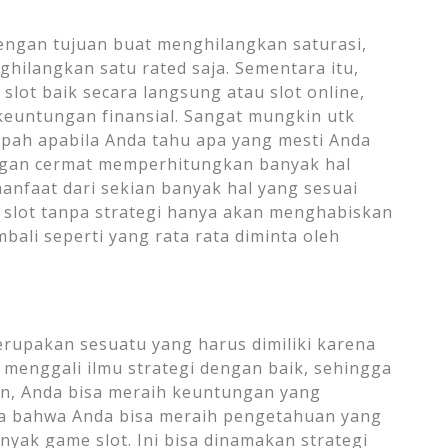
ngan tujuan buat menghilangkan saturasi,
nghilangkan satu rated saja. Sementara itu,
slot baik secara langsung atau slot online,
keuntungan finansial. Sangat mungkin utk
mpah apabila Anda tahu apa yang mesti Anda
engan cermat memperhitungkan banyak hal
nfaat dari sekian banyak hal yang sesuai
 slot tanpa strategi hanya akan menghabiskan
ali seperti yang rata rata diminta oleh
rupakan sesuatu yang harus dimiliki karena
 menggali ilmu strategi dengan baik, sehingga
n, Anda bisa meraih keuntungan yang
uga bahwa Anda bisa meraih pengetahuan yang
ak game slot. Ini bisa dinamakan strategi