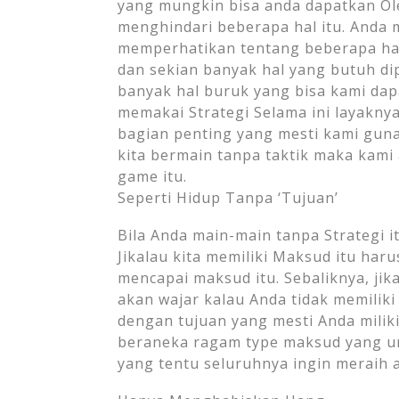
yang mungkin bisa anda dapatkan Ole
menghindari beberapa hal itu. Anda 
memperhatikan tentang beberapa ha
dan sekian banyak hal yang butuh d
banyak hal buruk yang bisa kami dap
memakai Strategi Selama ini layaknya
bagian penting yang mesti kami gun
kita bermain tanpa taktik maka kami
game itu.
Seperti Hidup Tanpa ‘Tujuan’
Bila Anda main-main tanpa Strategi 
Jikalau kita memiliki Maksud itu har
mencapai maksud itu. Sebaliknya, jika
akan wajar kalau Anda tidak memiliki 
dengan tujuan yang mesti Anda milik
beraneka ragam type maksud yang um
yang tentu seluruhnya ingin meraih