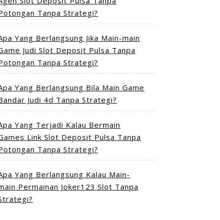
Agen Slot Deposit Pulsa Tanpa
Potongan Tanpa Strategi?
Apa Yang Berlangsung Jika Main-main
Game Judi Slot Deposit Pulsa Tanpa
Potongan Tanpa Strategi?
Apa Yang Berlangsung Bila Main Game
Bandar Judi 4d Tanpa Strategi?
Apa Yang Terjadi Kalau Bermain
Games Link Slot Deposit Pulsa Tanpa
Potongan Tanpa Strategi?
Apa Yang Berlangsung Kalau Main-
main Permainan Joker123 Slot Tanpa
Strategi?