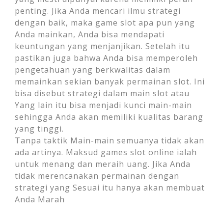
penting. Jika Anda mencari ilmu strategi
dengan baik, maka game slot apa pun yang
Anda mainkan, Anda bisa mendapati
keuntungan yang menjanjikan. Setelah itu
pastikan juga bahwa Anda bisa memperoleh
pengetahuan yang berkwalitas dalam
memainkan sekian banyak permainan slot. Ini
bisa disebut strategi dalam main slot atau
Yang lain itu bisa menjadi kunci main-main
sehingga Anda akan memiliki kualitas barang
yang tinggi.
Tanpa taktik Main-main semuanya tidak akan
ada artinya. Maksud games slot online ialah
untuk menang dan meraih uang. Jika Anda
tidak merencanakan permainan dengan
strategi yang Sesuai itu hanya akan membuat
Anda Marah