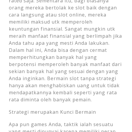
rated saja. Sementara itu, bagi biasanya
orang mereka bertolak ke slot baik dengan
cara langsung atau slot online, mereka
memiliki maksud utk memperoleh
keuntungan finansial. Sangat mungkin utk
meraih manfaat finansial yang berlimpah jika
Anda tahu apa yang mesti Anda lakukan.
Dalam hal ini, Anda bisa dengan cermat
memperhitungkan banyak hal yang
berpotensi memperoleh banyak manfaat dari
sekian banyak hal yang sesuai dengan yang
Anda inginkan. Bermain slot tanpa strategi
hanya akan menghabiskan uang untuk tidak
mendapatkannya kembali seperti yang rata
rata diminta oleh banyak pemain.
Strategi merupakan Kunci Bermain
Apa pun games Anda, taktik ialah sesuatu
yang mesti dipunyai karena memiliki peran