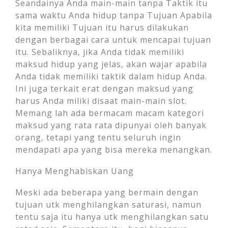
Seandainya Anda main-main tanpa Taktik itu
sama waktu Anda hidup tanpa Tujuan Apabila
kita memiliki Tujuan itu harus dilakukan
dengan berbagai cara untuk mencapai tujuan
itu. Sebaliknya, jika Anda tidak memiliki
maksud hidup yang jelas, akan wajar apabila
Anda tidak memiliki taktik dalam hidup Anda.
Ini juga terkait erat dengan maksud yang
harus Anda miliki disaat main-main slot.
Memang lah ada bermacam macam kategori
maksud yang rata rata dipunyai oleh banyak
orang, tetapi yang tentu seluruh ingin
mendapati apa yang bisa mereka menangkan.
Hanya Menghabiskan Uang
Meski ada beberapa yang bermain dengan
tujuan utk menghilangkan saturasi, namun
tentu saja itu hanya utk menghilangkan satu